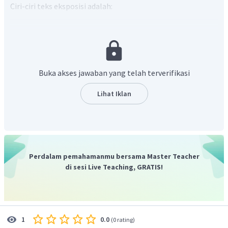
Ciri-ciri teks eksposisi adalah:
Berisi pengetahuan.
Biasanya menjawab pertanyaan apa, siapa, kapan,
dimana, mengapa, bagaimana.
Bertujuan untuk menjelaskan tentang suatu
Buka akses jawaban yang telah terverifikasi
informasi.
Gaya bersifat informatif.
Lihat Iklan
Fakta dipakai sebagai alat kontribusi.
Singkat, padat, akurat
Tujuan dari paragraf di atas adalah untuk menjelaskan
informasi mengenai didikan untuk bayi. Berdasarkan hal
Perdalam pemahamanmu bersama Master Teacher
tersebut, paragraf di atas termasuk paragraf
eksposisi.
di sesi Live Teaching, GRATIS!
Oleh karena itu, jawaban yang tepat adalah B
.
0.0
1
(
0 rating
)