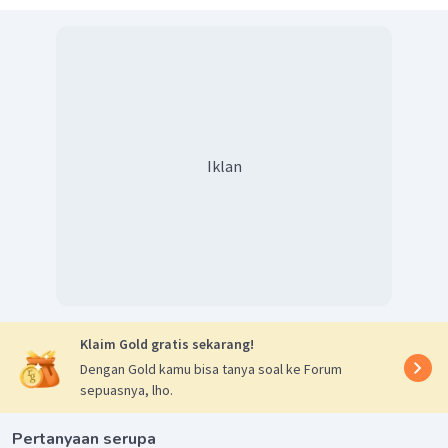
Iklan
Klaim Gold gratis sekarang!
Dengan Gold kamu bisa tanya soal ke Forum
sepuasnya, lho.
Pertanyaan serupa