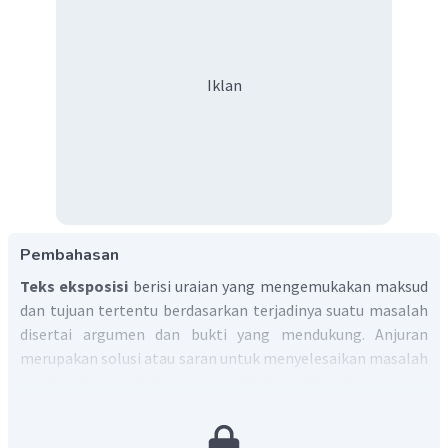
Iklan
Pembahasan
Teks eksposisi
berisi uraian yang mengemukakan maksud
dan tujuan tertentu berdasarkan terjadinya suatu masalah
disertai argumen dan bukti yang mendukung. Anjuran
merupakan solusi atau saran untuk menyelesaikan masalah
berdasarkan pembahasan yang didukung fakta-fakta.
Berdasarkan teks tersebut, anjuran yang tidak tepat untuk