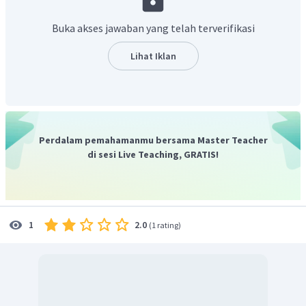
mengatasi kemacetan yaitu "Saat bepergian, gunakanlah
sepeda motor, bukan mobil."
Buka akses jawaban yang telah terverifikasi
Dapat disimpulkan, anjuran yang tidak tepat untuk
Lihat Iklan
mengatasi kemacetan adalah
"Saat bepergian,
gunakanlah sepeda motor, bukan mobil."
Dengan demikian, jawaban yang benar adalah C.
Perdalam pemahamanmu bersama Master Teacher
di sesi Live Teaching, GRATIS!
2.0
1
(
1 rating
)