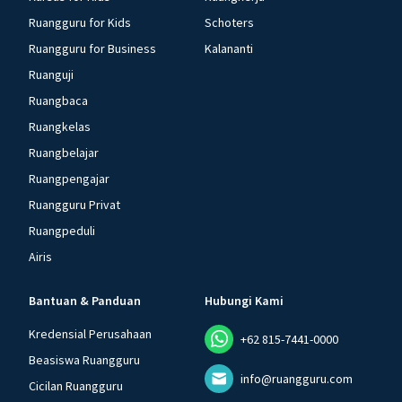
Ruangguru for Kids
Schoters
Ruangguru for Business
Kalananti
Ruanguji
Ruangbaca
Ruangkelas
Ruangbelajar
Ruangpengajar
Ruangguru Privat
Ruangpeduli
Airis
Bantuan & Panduan
Hubungi Kami
Kredensial Perusahaan
+62 815-7441-0000
Beasiswa Ruangguru
info@ruangguru.com
Cicilan Ruangguru