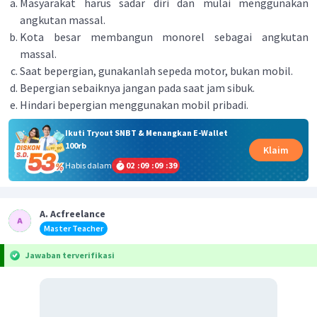
Masyarakat harus sadar diri dan mulai menggunakan
angkutan massal.
Kota besar membangun monorel sebagai angkutan
massal.
Saat bepergian, gunakanlah sepeda motor, bukan mobil.
Bepergian sebaiknya jangan pada saat jam sibuk.
Hindari bepergian menggunakan mobil pribadi.
Ikuti Tryout SNBT & Menangkan E-Wallet
100rb
Klaim
Habis dalam
02
:
09
:
09
:
39
A. Acfreelance
Master Teacher
Jawaban terverifikasi