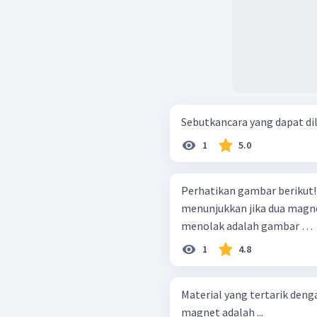
Sebutkancara yang dapat d
1
5.0
Perhatikan gambar berikut! Sesuai keempat gambar tersebut, yan
menunjukkan jika dua magne
menolak adalah gambar …
1
4.8
Material yang tertarik deng
magnet adalah ...