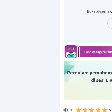
seperti besi dan baja.
yaitu: Magnet tetap d
Buka akses jaw
merupakan magnet ya
permanen, meskip
dihentikan. Magnet 
sifat kemagnetannya h
selama proses pembua
Perdalam pemaham
di sesi L
5
1