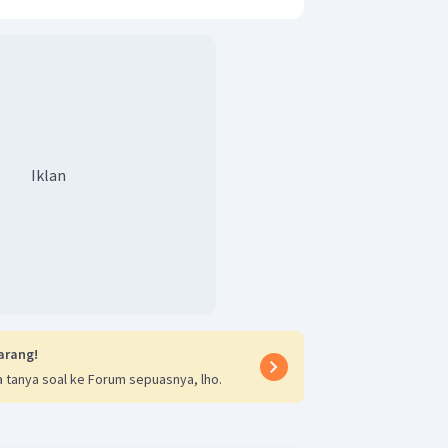
Iklan
arang!
 tanya soal ke Forum sepuasnya, lho.