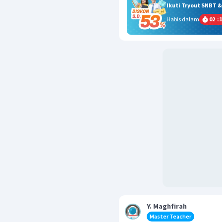
Ikuti Tryout SNBT 
Habis dalam
02
:
1
Y. Maghfirah
Master Teacher