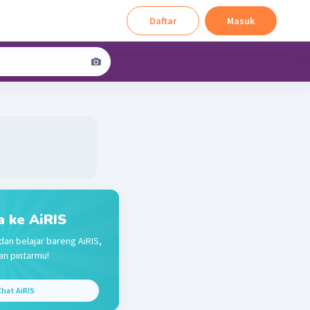
Daftar
Masuk
a ke AiRIS
dan belajar bareng AiRIS,
n pintarmu!
hat AiRIS