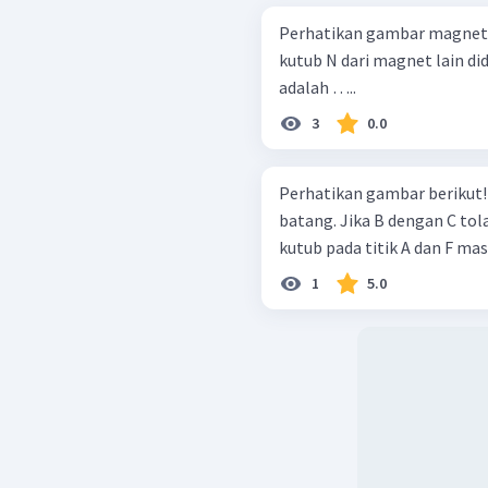
Perhatikan gambar magnet b
kutub N dari magnet lain di
adalah …..
3
0.0
Perhatikan gambar berikut! Gambar tersebut adalah 3 buah magne
batang. Jika B dengan C tol
kutub pada titik A dan F m
1
5.0