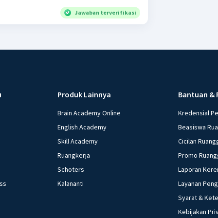
Jawaban terverifikasi
u
Produk Lainnya
Bantuan & 
Brain Academy Online
Kredensial P
English Academy
Beasiswa Ru
Skill Academy
Cicilan Ruang
Ruangkerja
Promo Ruang
Schoters
Laporan Kere
ess
Kalananti
Layanan Pen
Syarat & Ket
Kebijakan Pri