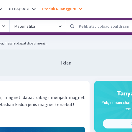
UTBK/SNBT
Produk Ruangguru
, magnet dapat dibagi menj...
Iklan
Tany
, magnet dapat dibagi menjadi magnet
Yuk, cobain chat 
laskan kedua jenis magnet tersebut!
tema
C