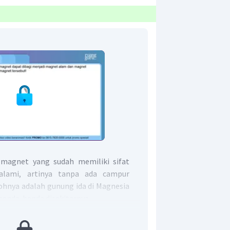
magnet yang sudah memiliki sifat
alami, artinya tanpa ada campur
hnya adalah gunung ida di Magnesia
enda-benda disekitarnya.
ah magnet yang dibuat manusia,
t dari bahan-bahan magnetik kuat