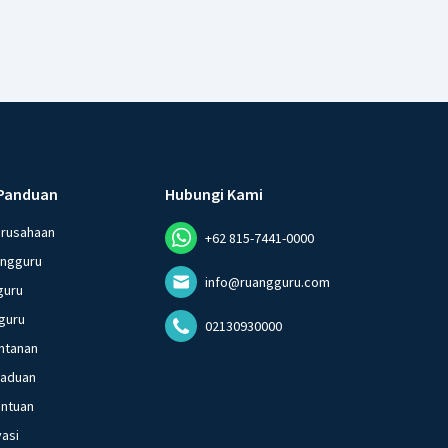
Panduan
Hubungi Kami
erusahaan
+62 815-7441-0000
angguru
info@ruangguru.com
guru
guru
02130930000
ntanan
gaduan
entuan
vasi