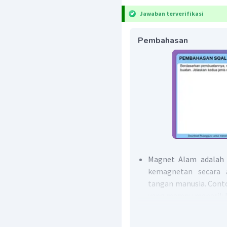
Jawaban terverifikasi
Pembahasan
Magnet Alam adalah 
kemagnetan secara 
tangan manusia. Conto
yang mampu menarik b
Magnet Buatan adal
magnet buatan dibua