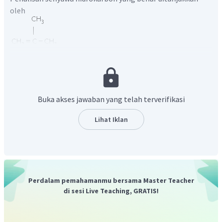
oleh
Hal ini karena atom C masing- masing mempunyai 4
tangan ikatan yang dapat digambarkan sebagai berikut:
Buka akses jawaban yang telah terverifikasi
Lihat Iklan
Selain itu, senyawa hidrokarbon tersebut telah sesuai
dengan rumus umum alkena yaitu
. Rumus molekul
Perdalam pemahamanmu bersama Master Teacher
senyawa alkena apabila n (jumlah atom C) = 4 adalah
.
di sesi Live Teaching, GRATIS!
Jadi, jawaban yang tepat adalah C.