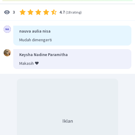
4.7
3
(
18 rating
)
nauva aulia nisa
Mudah dimengerti
Keysha Nadine Paramitha
Makasih ❤️
Iklan