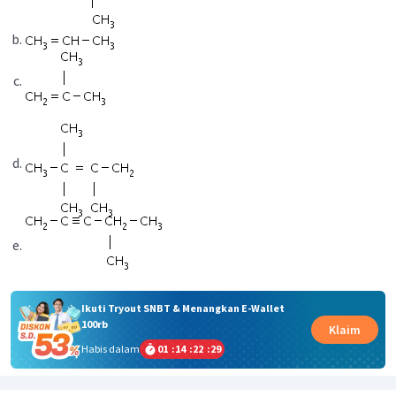
Ikuti Tryout SNBT & Menangkan E-Wallet
100rb
Klaim
Habis dalam
01
:
14
:
22
:
29