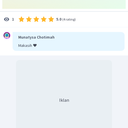
5.0
1
(
4 rating
)
Munatysa Chotimah
Makasih ❤️
Iklan