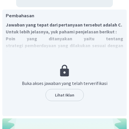
Pembahasan
Jawaban yang tepat dari pertanyaan tersebut adalah C.
Untuk lebih jelasnya, yuk pahami penjelasan berikut :
Poin yang ditanyakan yaitu tentang
strategi pemberdayaan yang dilakukan sesuai dengan
ilustrasi.
Dalam program pemberdayaan tersebut pemerintah selain
menyosialisasikan juga memfasilitasi peserta untuk
praktik bertanam hidroponik. selain itu pemerintah juga
memberi bantuan berupa peralatan, pupuk, dan bibit
Buka akses jawaban yang telah terverifikasi
pangan. strategi demikian termasuk menerapkan cara
pemberian prasarana. karena hal itu sebagai stimulan agar
Lihat Iklan
masyarakat terdorong untuk mengoptimalkan
kemampuan sehingga meningkat kesejahteraannya.
Dengan demikian, maka jawaban yang tepat adalah C.