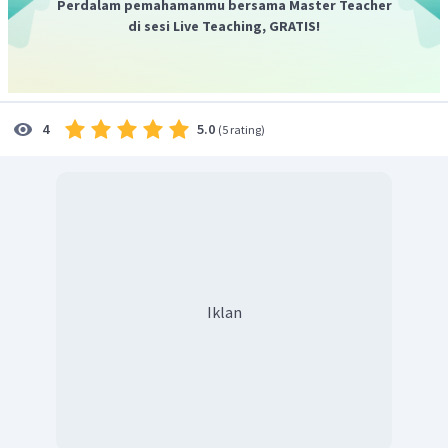
Perdalam pemahamanmu bersama Master Teacher
di sesi Live Teaching, GRATIS!
5.0
4
(
5 rating
)
Iklan