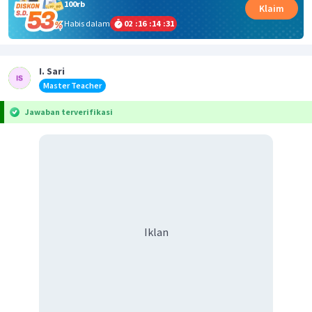
100rb
Klaim
Habis dalam
02
:
16
:
14
:
31
I. Sari
Master Teacher
Jawaban terverifikasi
Iklan