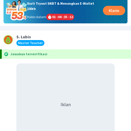
Ikuti Tryout SNBT & Menangkan E-Wallet
100rb
Klaim
Habis dalam
01
:
04
:
35
:
12
S. Lubis
Master Teacher
Jawaban terverifikasi
Iklan