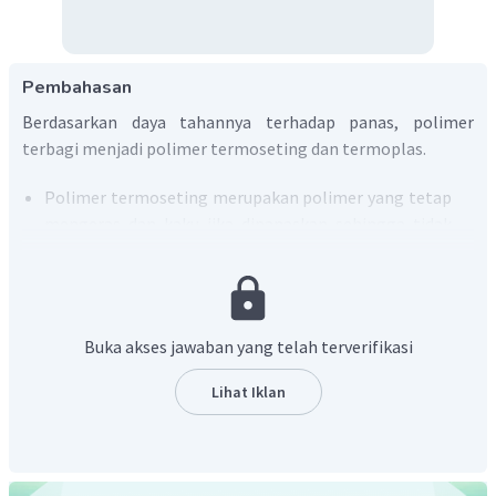
Pembahasan
Berdasarkan daya tahannya terhadap panas, polimer
terbagi menjadi polimer termoseting dan termoplas.
Polimer termoseting merupakan polimer yang tetap
mengeras dan kaku jika dipanaskan sehingga tidak
mudah dicetak ulang.
Polimer termoplas merupakan polimer yang jika
dipanaskan akan melunak atau meleleh dan kembali
mengeras ketika didinginkan sehingga mudah dicetak
Buka akses jawaban yang telah terverifikasi
ulang.
Lihat Iklan
Dakron atau poliester merupakan polimer kondensasi yang
terbentuk dari monomer asam tereftalat dan glikol. Dakron
termasuk ke dalam polimer termoplas. Polimer ini dapat
meleleh tanpa mengalami dekomposisi.