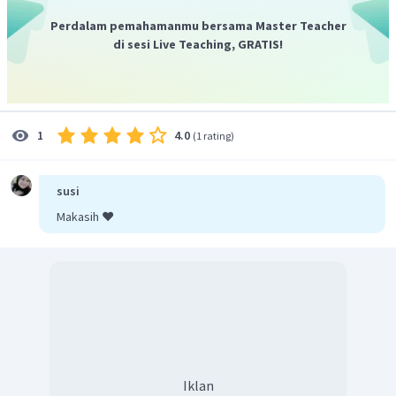
Perdalam pemahamanmu bersama Master Teacher
Jadi, dakron merupakan polimer termoplas.
di sesi Live Teaching, GRATIS!
4.0
1
(
1 rating
)
susi
Makasih ❤️
Iklan