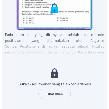
Pada poin ini yang ditanyakan adalah ciri metode
positivisme yang dikemukakan oleh Auguste
Comte. Positivisme di jadikan sebagai sebuah filsafat
pertama kali dilakukan Comte di abad 19.
Pada dasarnya
positivisme adalah sebuah filsafat yang meyakini
bahwa satu-satunya pengetahuan yang benar adalah
yang didasarkan pada pengalaman aktual-fisikal.
Pengetahuan demikian hanya bisa dihasilkan melalui
penetapan teori-teori melalui metode saintifik yang ketat,
Buka akses jawaban yang telah terverifikasi
yang karenanya spekulasi metafisik dihindari. Sehingga, ciri
dari metode postivistik Auguste Comte adalah :
Lihat Iklan
Kajian harus bermanfaat