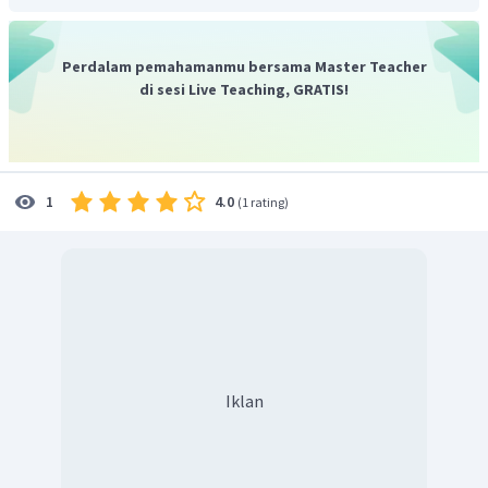
Mengarah ke kepastian dan kecermatan
Jadi, jawaban yang tepat adalah B
Perdalam pemahamanmu bersama Master Teacher
di sesi Live Teaching, GRATIS!
4.0
1
(
1 rating
)
Iklan