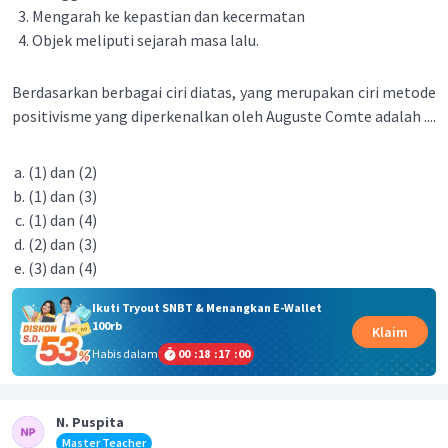
Mengarah ke kepastian dan kecermatan
Objek meliputi sejarah masa lalu.
Berdasarkan berbagai ciri diatas, yang merupakan ciri metode
positivisme yang diperkenalkan oleh Auguste Comte adalah ....
(1) dan (2)
(1) dan (3)
(1) dan (4)
(2) dan (3)
(3) dan (4)
Ikuti Tryout SNBT & Menangkan E-Wallet
100rb
Klaim
Habis dalam
00
:
18
:
17
:
00
N. Puspita
Master Teacher