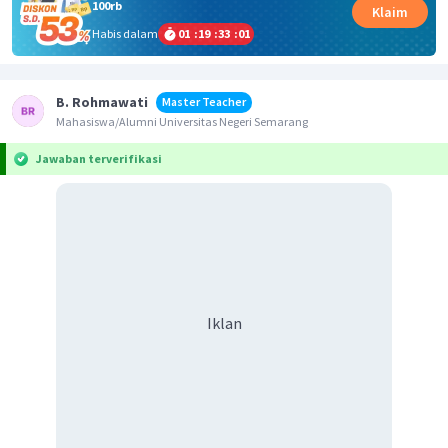
100rb
Klaim
Habis dalam
01
:
19
:
33
:
01
B. Rohmawati
Master Teacher
Mahasiswa/Alumni Universitas Negeri Semarang
Jawaban terverifikasi
Iklan