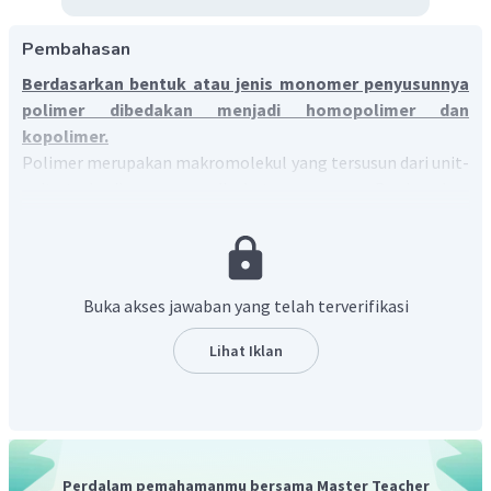
Pembahasan
Berdasarkan bentuk atau jenis monomer penyusunnya
polimer dibedakan menjadi homopolimer dan
kopolimer.
Polimer merupakan makromolekul yang tersusun dari unit-
unit terkecilnya yang disebut monomer. Berdasarkan
bentuknya atau jenis monomer penyusunnya, polimer
dibedakan menjadi homopolimer dan kopolimer.
Homopolimer
Buka akses jawaban yang telah terverifikasi
Homopolimer merupakan polimer yang terdiri dari
satu macam monomer, dengan struktur polimer
Lihat Iklan
sebagai berikut.
......
−
A
−
A
−
A
−
A
−
A
−
A
−
A
−
A
....
Kopolimer
Kopolimer merupakan polimer yang tersusun dari dua
Perdalam pemahamanmu bersama Master Teacher