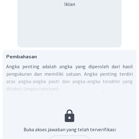
Iklan
Pembahasan
Angka penting adalah angka yang diperoleh dari hasil
pengukuran dan memiliki satuan. Angka penting terdiri
atas angka-angka pasti dan angka-angka terakhir yang
ditaksir (angka taksiran).
2
45
,
23
cm
×
2
,
00
cm
=
90
,
46
cm
2
≈
90
,
5
cm
Berdasarkan aturan angka penting, pada perkalian, hasil
dari perkalian tersebut haruslah sama banyaknya
dengan angka penting yang paling sedikit. dari kedua nilai
Buka akses jawaban yang telah terverifikasi
tersebut, angka penting paling sedikit yaitu 2,00 yang