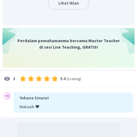
hanya memiliki 3 angka penting. Sehingga hasil
Lihat Iklan
perkalian haruslah juga memiliki 3 angka penting.
Dengan demikian, jawaban yang tepat ditunjukkan oleh
pilihan C.
Perdalam pemahamanmu bersama Master Teacher
di sesi Live Teaching, GRATIS!
5.0
3
(
2 rating
)
Yohana Sinurat
Makasih ❤️