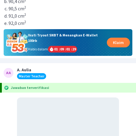
90,4 cm
2
90,5 cm
2
91,0 cm
2
92,0 cm
Ikuti Tryout SNBT & Menangkan E-Wallet
100rb
Klaim
Habis dalam
01
:
09
:
01
:
28
A. Aulia
Master Teacher
Jawaban terverifikasi