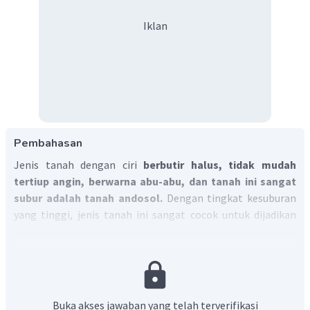
Iklan
Pembahasan
Jenis tanah dengan ciri
berbutir halus, tidak mudah
tertiup angin, berwarna abu-abu, dan tanah ini sangat
subur adalah tanah andosol.
Dengan tingkat kesuburan
yang tinggi, jenis tanah ini sangat cocok untuk dijadikan
lahan pertanian. Tanah andosol merupakan salah satu
tanah vulkanik, mengandung unsur hara dan mineral yang
diperlukan tanaman. Jenis tanah ini terdapat di Pulau Jawa,
Sumatera, Bali, dan Lombok.
Jadi, jawaban yang tepat adalah D.
Buka akses jawaban yang telah terverifikasi