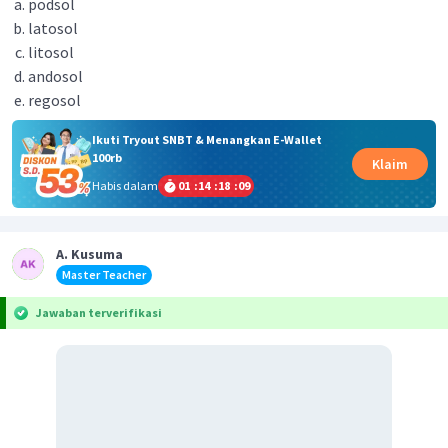
podsol
latosol
litosol
andosol
regosol
Ikuti Tryout SNBT & Menangkan E-Wallet
100rb
Klaim
Habis dalam
01
:
14
:
18
:
09
A. Kusuma
Master Teacher
Jawaban terverifikasi