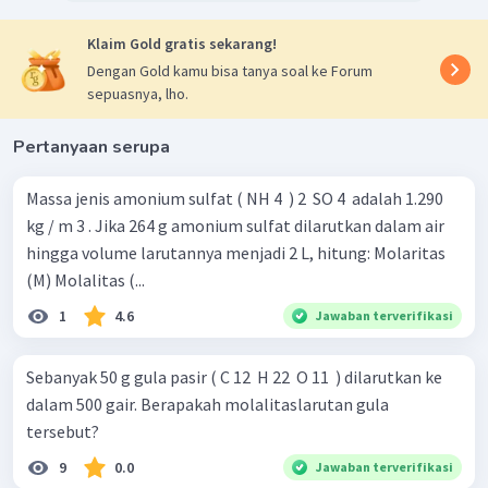
Klaim Gold gratis sekarang!
Dengan Gold kamu bisa tanya soal ke Forum
sepuasnya, lho.
Pertanyaan serupa
Massa jenis amonium sulfat ( NH 4 ​ ) 2 ​ SO 4 ​ adalah 1.290
kg / m 3 . Jika 264 g amonium sulfat dilarutkan dalam air
hingga volume larutannya menjadi 2 L, hitung: Molaritas
(M) Molalitas (...
1
4.6
Jawaban terverifikasi
Sebanyak 50 g gula pasir ( C 12 ​ H 22 ​ O 11 ​ ) dilarutkan ke
dalam 500 gair. Berapakah molalitaslarutan gula
tersebut?
9
0.0
Jawaban terverifikasi