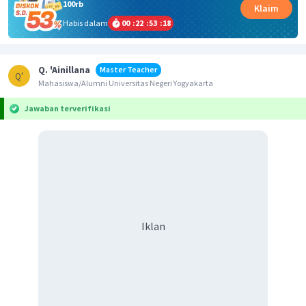
100rb
Klaim
Habis dalam
00
:
22
:
53
:
18
Q. 'Ainillana
Master Teacher
Q'
Mahasiswa/Alumni Universitas Negeri Yogyakarta
Jawaban terverifikasi
Iklan