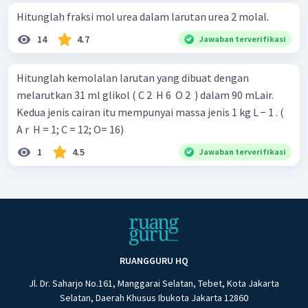
Hitunglah fraksi mol urea dalam larutan urea 2 molal.
14
4.7
Jawaban terverifikasi
Hitunglah kemolalan larutan yang dibuat dengan
melarutkan 31 ml glikol ( C 2 ​ H 6 ​ O 2 ​ ) dalam 90 mLair.
Kedua jenis cairan itu mempunyai massa jenis 1 kg L − 1 . (
A r ​ H = 1; C = 12; O= 16)
1
4.5
Jawaban terverifikasi
RUANGGURU HQ
Jl. Dr. Saharjo No.161, Manggarai Selatan, Tebet, Kota Jakarta
Selatan, Daerah Khusus Ibukota Jakarta 12860