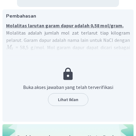
Pembahasan
Molalitas larutan garam dapur adalah 0,58 mol/gram.
Molalitas adalah jumlah mol zat terlarut tiap kilogram
pelarut. Garam dapur adalah nama lain untuk NaCl dengan
= 58,5 g/mol. Mol garam dapur dapat dicari sebagai
M
r
berikut:
17
,
1
gram
massa
n
=
=
=
0
,
29
g
M
58
,
5
r
mol
Maka, molalitasnya:
1000
Buka akses jawaban yang telah terverifikasi
molalitas
=
n
×
P
1000
Lihat Iklan
molalitas
=
0
,
29
×
500
mol
molalitas
=
0
,
58
gram
Dengan demikian, molalitas garam dapur tersebut adalah
0,58 mol/gram
.