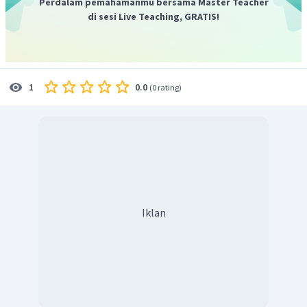
Perdalam pemahamanmu bersama Master Teacher
di sesi Live Teaching, GRATIS!
0.0
1
(
0 rating
)
Iklan