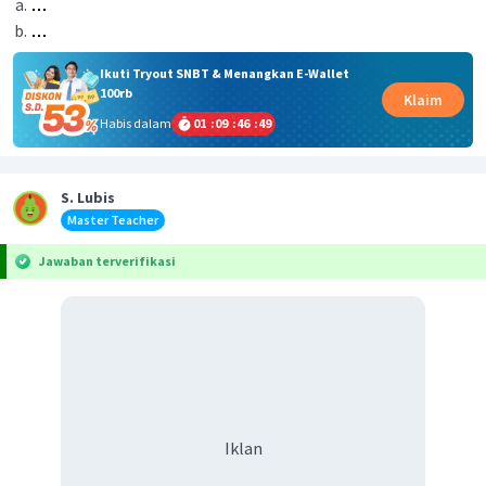
Ikuti Tryout SNBT & Menangkan E-Wallet
100rb
Klaim
Habis dalam
01
:
09
:
46
:
49
S. Lubis
Master Teacher
Jawaban terverifikasi
Iklan