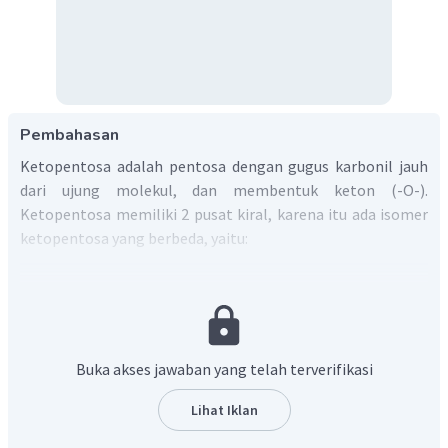
Pembahasan
Ketopentosa adalah pentosa dengan gugus karbonil jauh
dari ujung molekul, dan membentuk keton (-O-).
Ketopentosa memiliki 2 pusat kiral, karena itu ada isomer
ketopentosa yang berbeda, yaitu:
D-Ribulosa
L-Ribulosa
D-Xilulosa
L-Xilulosa
Buka akses jawaban yang telah terverifikasi
Untuk menentukan jumlah isomer optis dapat
Lihat Iklan
menggunakan rumus, Jumlah isomer optis =
, di mana n adalah jumlah atom