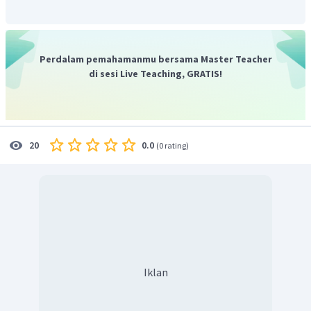
kiral. Maka, Isomer optis ketopentosa adalah
.
Jadi, total isomer optis ketopentosa adalah 16, yang
terdiri dari gula pentosa D-Ribulosa, L-Ribulosa, D-
Perdalam pemahamanmu bersama Master Teacher
Xilulosa, dan L-Xilulosa
di sesi Live Teaching, GRATIS!
0.0
20
(
0 rating
)
Iklan