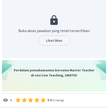
B) lebih dari satu.
Bilangan oksidasi unsur halogen = -1.
Jumlah bilangan oksidasi unsur-unsur yang
membentuk senyawa = 0.
Buka akses jawaban yang telah terverifikasi
Berdasarkan poin 2, bilangan oksidasi unsur F adalah -1.
Sementara bilangan oksidasi unsur Zn sebagai berikut.
Lihat Iklan
Perdalam pemahamanmu bersama Master Teacher
Maka, bilangan oksidasi unsur Zn dan F berturut- turut
di sesi Live Teaching, GRATIS!
adalah +2 dan -1.
5.0
1
(
2 rating
)