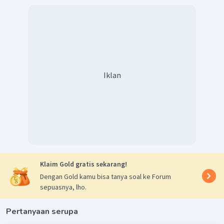
Iklan
Klaim Gold gratis sekarang!
Dengan Gold kamu bisa tanya soal ke Forum
sepuasnya, lho.
Pertanyaan serupa