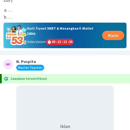
ZnF
2
. . .
. . .
Ikuti Tryout SNBT & Menangkan E-Wallet
100rb
Klaim
Habis dalam
00
:
13
:
12
:
35
N. Puspita
Master Teacher
Jawaban terverifikasi
Iklan