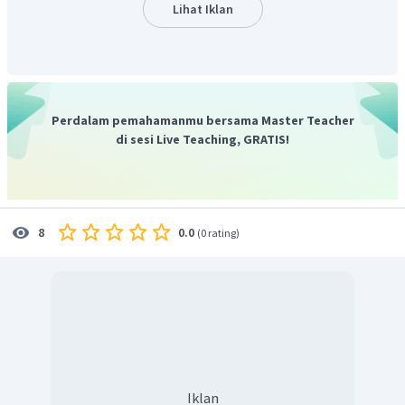
Lihat Iklan
Sedangkan untuk bom atom
Perdalam pemahamanmu bersama Master Teacher
di sesi Live Teaching, GRATIS!
0.0
8
(
0 rating
)
Iklan