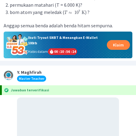
permukaan matahari (T = 6.000 K)?
bom atom yang meledak (
) ?
7
≈
1
0
K
T
Anggap semua benda adalah benda hitam sempurna.
Ikuti Tryout SNBT & Menangkan E-Wallet
100rb
Klaim
Habis dalam
00
:
10
:
56
:
14
Y. Maghfirah
Master Teacher
Jawaban terverifikasi