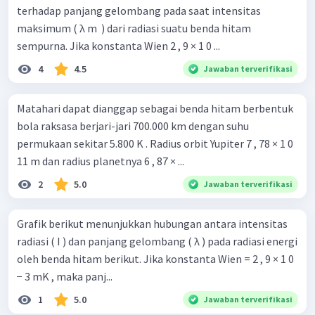
terhadap panjang gelombang pada saat intensitas
maksimum ( λ m ​ ) dari radiasi suatu benda hitam
sempurna. Jika konstanta Wien 2 , 9 × 1 0 ...
4
4.5
Jawaban terverifikasi
Matahari dapat dianggap sebagai benda hitam berbentuk
bola raksasa berjari-jari 700.000 km dengan suhu
permukaan sekitar 5.800 K . Radius orbit Yupiter 7 , 78 × 1 0
11 m dan radius planetnya 6 , 87 × ...
2
5.0
Jawaban terverifikasi
Grafik berikut menunjukkan hubungan antara intensitas
radiasi ( I ) dan panjang gelombang ( λ ) pada radiasi energi
oleh benda hitam berikut. Jika konstanta Wien = 2 , 9 × 1 0
− 3 mK , maka panj...
1
5.0
Jawaban terverifikasi