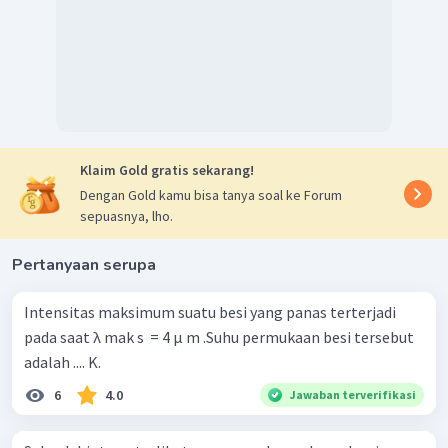
Klaim Gold gratis sekarang!
Dengan Gold kamu bisa tanya soal ke Forum
sepuasnya, lho.
Pertanyaan serupa
Intensitas maksimum suatu besi yang panas terterjadi
pada saat λ mak s ​ = 4 μ m .Suhu permukaan besi tersebut
adalah .... K.
6
4.0
Jawaban terverifikasi