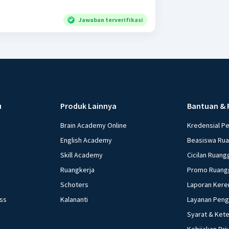
Jawaban terverifikasi
u
Produk Lainnya
Bantuan & 
Brain Academy Online
Kredensial P
English Academy
Beasiswa Ru
Skill Academy
Cicilan Ruang
Ruangkerja
Promo Ruang
Schoters
Laporan Kere
ess
Kalananti
Layanan Pen
Syarat & Ket
Kebijakan Pri