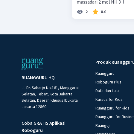
massadari 2 mol NH 3 ​ !
2
0.0
Produk Ruanggur
Ruangguru
RUANGGURU HQ
Roboguru Plus
Jl. Dr. Saharjo No.161, Manggarai
Dafa dan Lulu
Selatan, Tebet, Kota Jakarta
Kursus for Kids
Selatan, Daerah Khusus Ibukota
Jakarta 12860
Ruangguru for Kids
Ruangguru for Busin
Coba GRATIS Aplikasi
Ruanguji
Roboguru
Ruangbaca