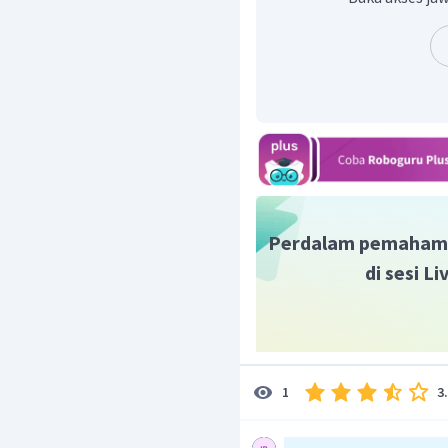
Perdalam pemaham
di sesi L
3
1