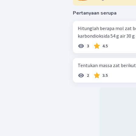
Pertanyaan serupa
Hitunglah berapa mol zat berikut: 54 g alumini
karbondioksida
3
4.5
2
3.5