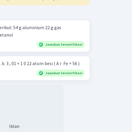
um 22 g gas
 54 g air 30 g etanol
Jawaban terverifikasi
Tentukan massa zat berikut. b. 3 , 01 × 1 0 22 atom besi ( A r ​ Fe = 56 )
Jawaban terverifikasi
Iklan