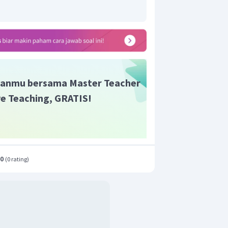
anmu bersama Master Teacher
ive Teaching, GRATIS!
.0
(
0 rating
)