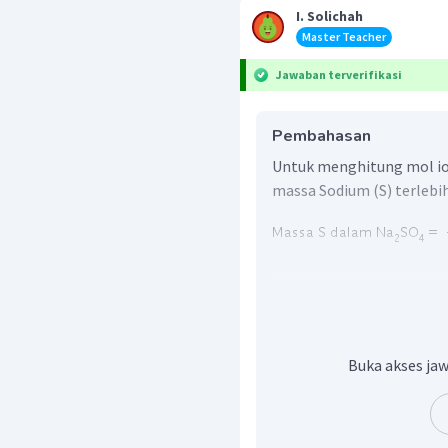
I. Solichah
Master Teacher
Jawaban terverifikasi
Pembahasan
Untuk menghitung mol io
massa Sodium (S) terlebi
Buka akses jaw
Jadi, jawaban yang bena