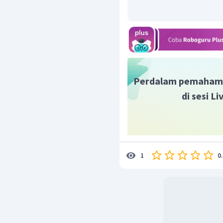
Perdalam pemaham
di sesi L
0
1