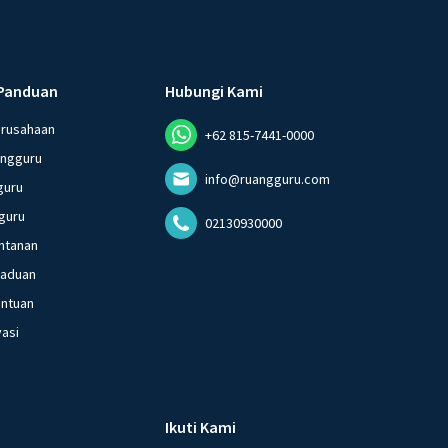
Panduan
Hubungi Kami
erusahaan
+62 815-7441-0000
angguru
info@ruangguru.com
guru
guru
02130930000
ntanan
gaduan
entuan
vasi
Ikuti Kami