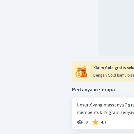
Klaim Gold gratis sek
Dengan Gold kamu bisa
Pertanyaan serupa
Unsur X yang massanya 7 g
membentuk 19 gram senyawa X 2
3
4.7