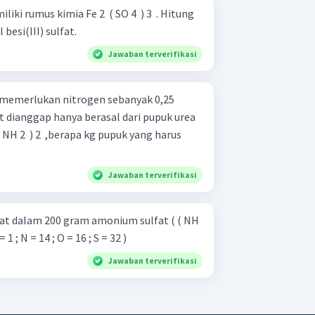
rumus kimia Fe 2 ​ ( SO 4 ​ ) 3 ​ . Hitung
esi(III) sulfat.
Jawaban terverifikasi
memerlukan nitrogen sebanyak 0,25
t dianggap hanya berasal dari pupuk urea
 2 ​ ) 2 ​ ,berapa kg pupuk yang harus
Jawaban terverifikasi
at dalam 200 gram amonium sulfat ( ( NH
​ ) adalah... . ( A r ​ H = 1 ; N = 14 ; O = 16 ; S = 32 )
Jawaban terverifikasi