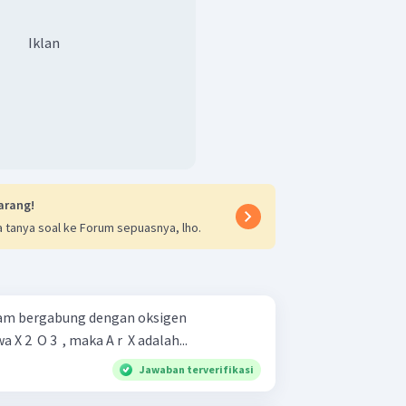
Iklan
arang!
 tanya soal ke Forum sepuasnya, lho.
ram bergabung dengan oksigen
 ​ O 3 ​ , maka A r ​ X adalah...
Jawaban terverifikasi