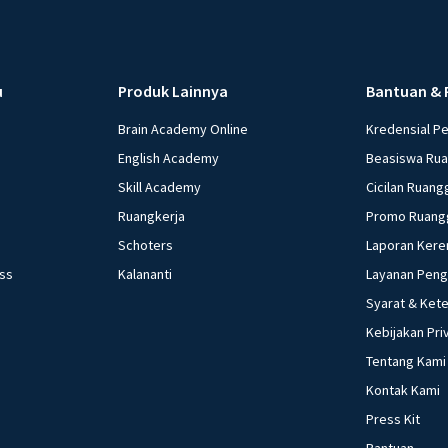
u
Produk Lainnya
Bantuan & 
Brain Academy Online
Kredensial P
English Academy
Beasiswa Ru
Skill Academy
Cicilan Ruang
Ruangkerja
Promo Ruang
Schoters
Laporan Kere
ess
Kalananti
Layanan Pen
Syarat & Ket
Kebijakan Pri
Tentang Kami
Kontak Kami
Press Kit