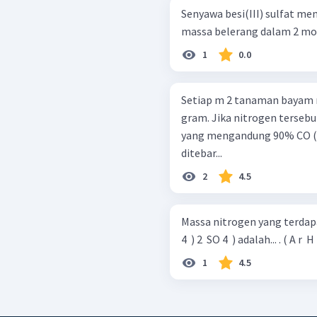
Senyawa besi(III) sulfat memiliki 
massa belerang dalam 2 mol b
1
0.0
Setiap m 2 tanaman bayam 
gram. Jika nitrogen tersebu
yang mengandung 90% CO ( NH
ditebar...
2
4.5
Massa nitrogen yang terdap
4 ​ ) 2 ​ SO 4 
1
4.5