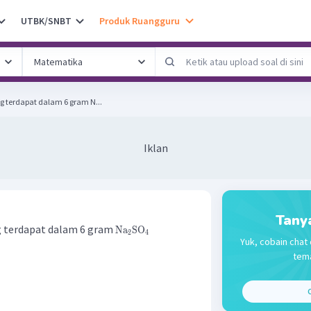
UTBK/SNBT
Produk Ruangguru
g terdapat dalam 6 gram N...
Iklan
Tany
g terdapat dalam 6 gram
Na
SO
2
4
Yuk, cobain chat 
tema
C