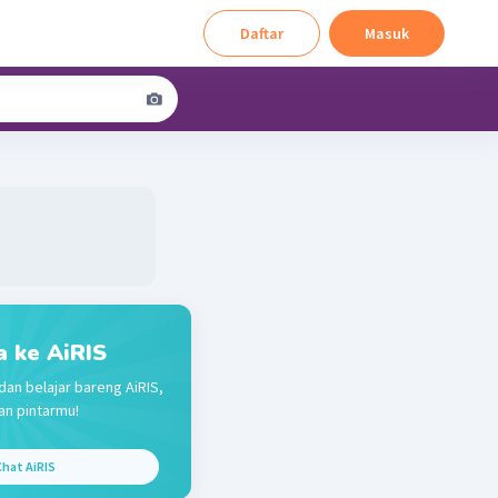
Daftar
Masuk
a ke AiRIS
dan belajar bareng AiRIS,
n pintarmu!
hat AiRIS