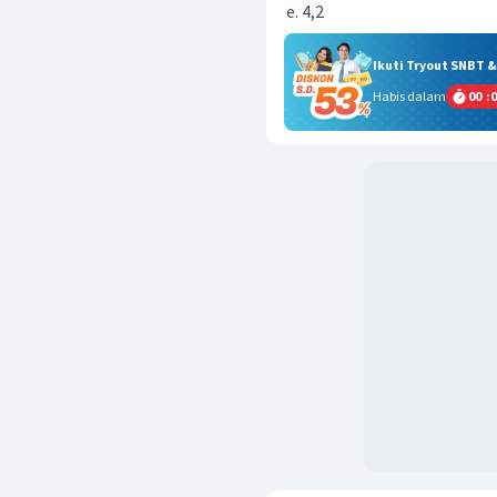
4,2
Ikuti Tryout SNBT 
Habis dalam
00
:
0