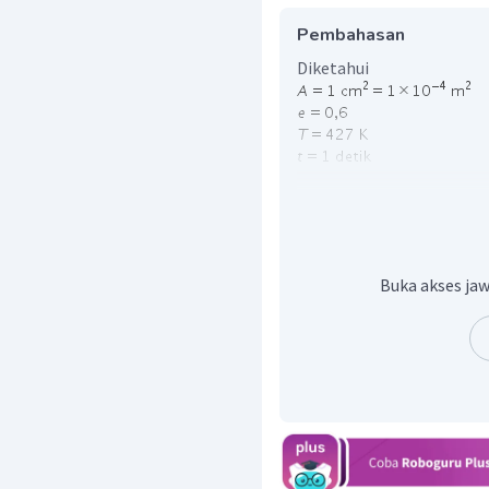
Pembahasan
Diketahui
Ditanyakan
Penyelesaian
Gunakan persamaan energ
Buka akses jaw
Dengan demikian besar e
J