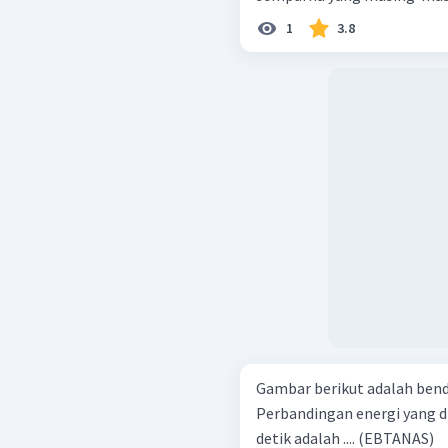
1
3.8
Gambar berikut adalah bend
Perbandingan energi yang di
detik adalah .... (EBTANAS)