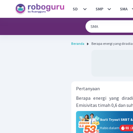
SD
SMP
SMA
Beranda
Berapa energi yang diradias
Pertanyaan
Berapa energi yang dirad
Emisivitas timah 0,6 dan su
Ikuti Tryout SNBT 
Habis dalam
01
:
2