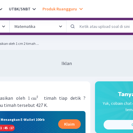
UTBK/SNBT
Produk Ruangguru
ikan oleh 1 cm 2 timah ...
Iklan
Tany
iasikan oleh
timah tiap detik ?
2
1
cm
Yuk, cobain chat 
hu timah tersebut 427 K.
tema
& Menangkan E-Wallet 100rb
Klaim
C
1
:
45
:
17