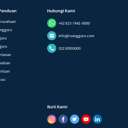
Panduan
Hubungi Kami
erusahaan
+62 815-7441-0000
angguru
info@ruangguru.com
guru
guru
02130930000
ntanan
gaduan
entuan
vasi
Ikuti Kami