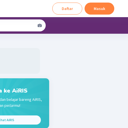
Daftar
Masuk
a ke AiRIS
dan belajar bareng AiRIS,
n pintarmu!
hat AiRIS