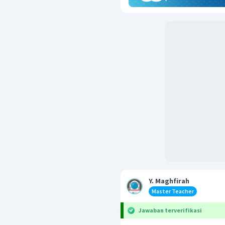
Y. Maghfirah
Master Teacher
Jawaban terverifikasi