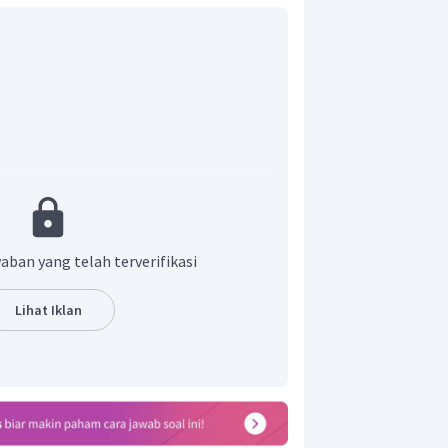
i radiasi
aban yang telah terverifikasi
nergi yang diradiasikan adalah 0,113
Lihat Iklan