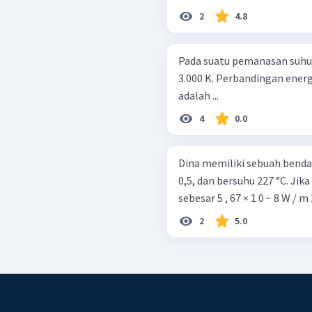
2
4.8
Pada suatu pemanasan suhu 
3.000 K. Perbandingan energ
adalah ...
4
0.0
Dina memiliki sebuah benda 
0,5, dan bersuhu 227 °C. Ji
sebesar 5 , 67 × 1 0 − 8 W / m
2
5.0