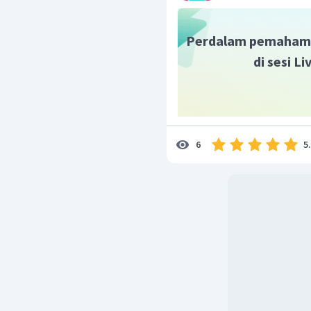
Perdalam pemaham
di sesi L
5
6