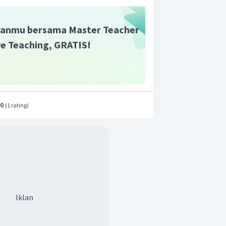
anmu bersama Master Teacher
ive Teaching, GRATIS!
.0
(
1 rating
)
Iklan