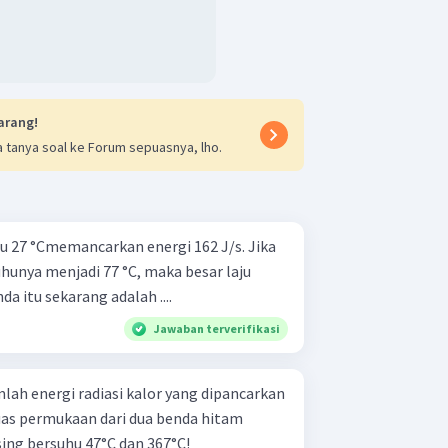
arang!
 tanya soal ke Forum sepuasnya, lho.
u 27 °Cmemancarkan energi 162 J/s. Jika
uhunya menjadi 77 °C, maka besar laju
a itu sekarang adalah ....
Jawaban terverifikasi
lah energi radiasi kalor yang dipancarkan
luas permukaan dari dua benda hitam
ng bersuhu 47°C dan 367°C!