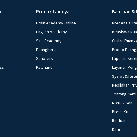
u
Produk Lainnya
Bantuan & 
Brain Academy Online
Kredensial P
English Academy
Beasiswa Ru
Skill Academy
Cicilan Ruang
Ruangkerja
Promo Ruang
Schoters
Laporan Kere
ess
Kalananti
Layanan Pen
Syarat & Ket
Kebijakan Pri
Tentang Kami
Kontak Kami
Press Kit
Bantuan
Karir