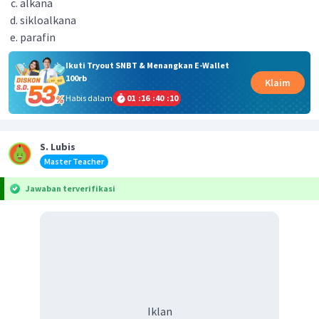
alkana
sikloalkana
parafin
Ikuti Tryout SNBT & Menangkan E-Wallet
100rb
Klaim
Habis dalam
01
:
16
:
40
:
10
S. Lubis
Master Teacher
Jawaban terverifikasi
Iklan