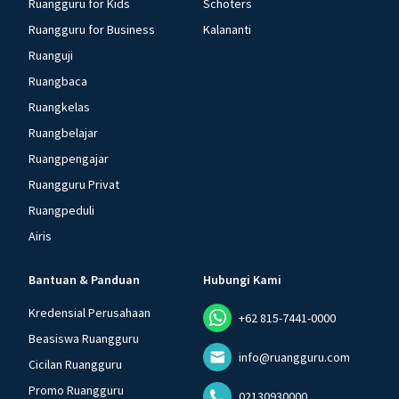
Ruangguru for Kids
Schoters
Ruangguru for Business
Kalananti
Ruanguji
Ruangbaca
Ruangkelas
Ruangbelajar
Ruangpengajar
Ruangguru Privat
Ruangpeduli
Airis
Bantuan & Panduan
Hubungi Kami
Kredensial Perusahaan
+62 815-7441-0000
Beasiswa Ruangguru
info@ruangguru.com
Cicilan Ruangguru
Promo Ruangguru
02130930000