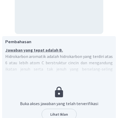
Pembahasan
Jawaban yang tepat adalah B.
Hidrokarbon aromatik adalah hidrokarbon yang terdiri atas
6 atau lebih atom C berstruktur cincin dan mengandung
ikatan jenuh serta tak jenuh yang berselang-seling
(terkonjugasi).
Benzena
adalah suatu senyawa organik dengan rumus
C
H
kimia
. Molekul benzena tersusun atas enam atom
6
6
karbon yang berikatan dalam suatu cincin, dengan satu
atom hidrogen yang terikat pada masing-masing atom
Buka akses jawaban yang telah terverifikasi
karbon. Struktur benzena merupakan rantai siklis dengan
ikatan rangkap selang-seling yang terkonjugasi.
Lihat Iklan