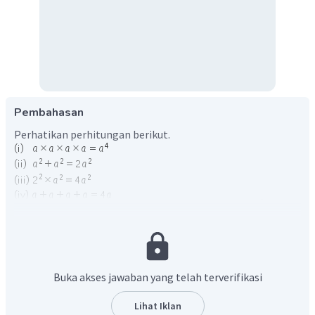
Pembahasan
Perhatikan perhitungan berikut.
2
4
Dengan demikian, bentuk yang senilai dengan
adalah
a
(iii).
Oleh karena itu, jawaban yang tepat adalah C.
Buka akses jawaban yang telah terverifikasi
Lihat Iklan