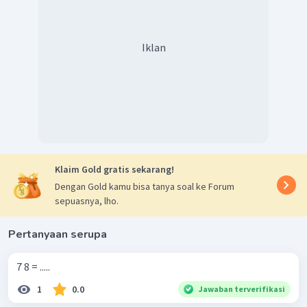
Iklan
Klaim Gold gratis sekarang!
Dengan Gold kamu bisa tanya soal ke Forum
sepuasnya, lho.
Pertanyaan serupa
7 8 = .....
1
0.0
Jawaban terverifikasi