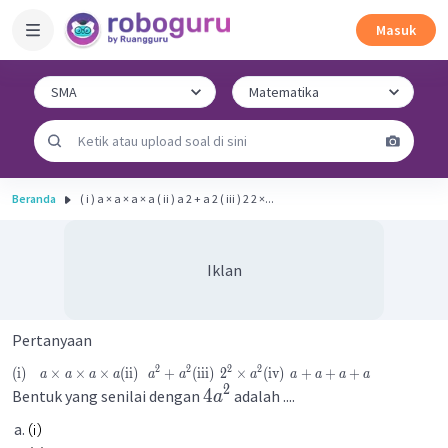
Masuk
Beranda
( i ) a × a × a × a ( ii ) a 2 + a 2 ( iii ) 2 2 ×...
Iklan
Pertanyaan
2
2
2
2
(
i
)
×
×
×
(
ii
)
+
(
iii
)
2
×
(
iv
)
+
+
+
a
a
a
a
a
a
a
a
a
a
a
2
4
Bentuk yang senilai dengan
adalah ....
a