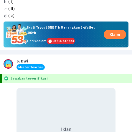
Ikuti Tryout SNBT & Menangkan E-Wallet
100rb
Klaim
Habis dalam
02
:
06
:
37
:
23
S. Dwi
Master Teacher
Jawaban terverifikasi
Iklan