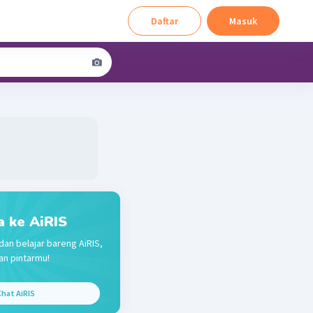
Daftar
Masuk
a ke AiRIS
dan belajar bareng AiRIS,
n pintarmu!
hat AiRIS