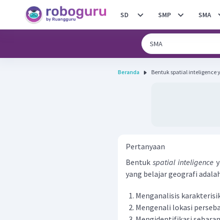
SD
SMP
SMA
Beranda
Bentuk spatial inteligence
Pertanyaan
Bentuk
spatial inteligence
y
yang belajar geografi adala
Menganalisis karakterisik
Mengenali lokasi perseba
Mengidentifikasi sebaran