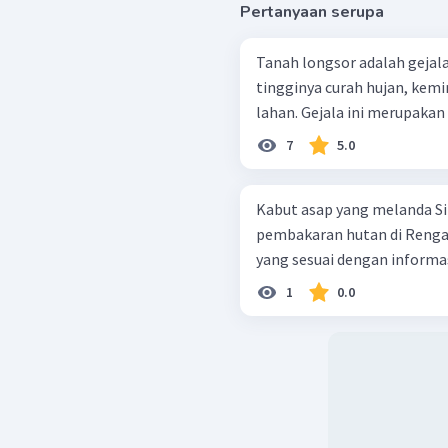
Pertanyaan serupa
Tanah longsor adalah gejala
tingginya curah hujan, kem
lahan. Gejala ini merupakan i
7
5.0
Kabut asap yang melanda Si
pembakaran hutan di Rengat
yang sesuai dengan informas
1
0.0