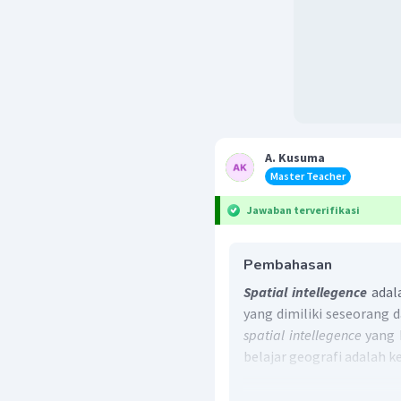
A. Kusuma
Master Teacher
Jawaban terverifikasi
Pembahasan
Spatial intellegence
adala
yang dimiliki seseorang
spatial intellegence
yang 
belajar geografi adalah 
Dapat menganalisis kar