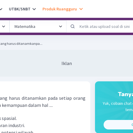
UTBK/SNBT
Produk Ruangguru
 yang harus ditanamkanpa...
Iklan
Tany
ang harus ditanamkan pada setiap orang
Yuk, cobain chat 
h kemampuan dalam hal ....
tema
 spasial.
ran industri.
C
 potensi wilayah.