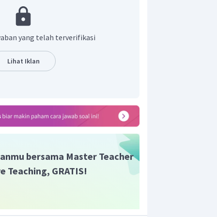
si tertentu pada suatu ruang.
asi persebaran sumber daya suatu
aban yang telah terverifikasi
ikan suatu peta.
Lihat Iklan
but, pada pernyataan yang tersedia
sial intellegence ditunjukkan pada
t adalah E.
anmu bersama Master Teacher
ive Teaching, GRATIS!