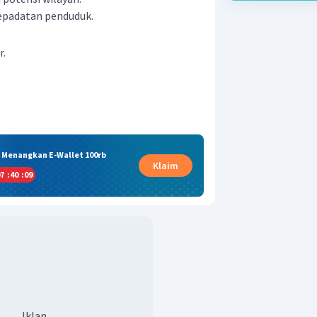
epadatan penduduk.
r.
& Menangkan E-Wallet 100rb
Klaim
7
:
40
:
08
Iklan