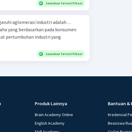
Jawaban terverifikasi
aruhi aglomerasi industri adalah…
saha yang berdasarkan pada konsumen
Jawaban terverifikasi
u
Produk Lainnya
Bantuan & 
Brain Academy Online
Kredensial P
English Academy
Beasiswa Ru
Skill Academy
Cicilan Ruang