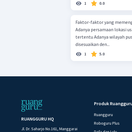
1
0.0
Faktor-faktor yang memeng
Adanya persamaan lokasi u
tertentu Adanya wilayah pusat pertumbuhan industri yang
disesuaikan den...
1
5.0
Produk Ruanggur
Ruangguru
RUANGGURU HQ
Roboguru Plus
Jl. Dr. Saharjo No.161, Manggarai
Dafa dan Lulu