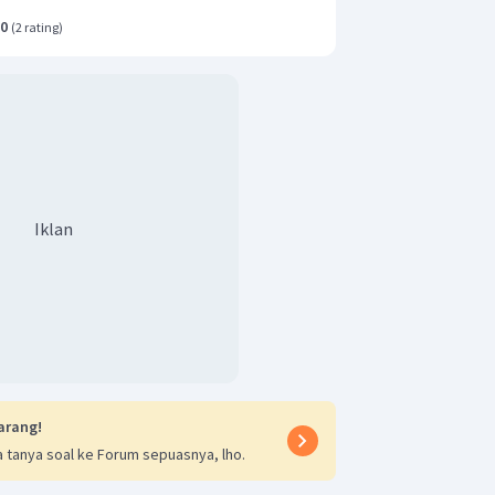
.0
(
2 rating
)
Iklan
arang!
 tanya soal ke Forum sepuasnya, lho.