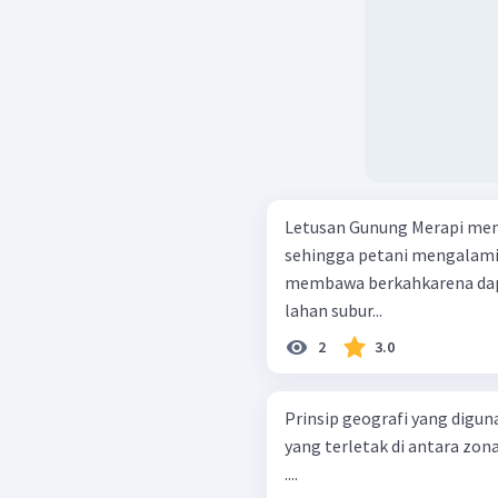
Letusan Gunung Merapi men
sehingga petani mengalami 
membawa berkahkarena dapa
lahan subur...
2
3.0
Prinsip geografi yang dig
yang terletak di antara zon
....