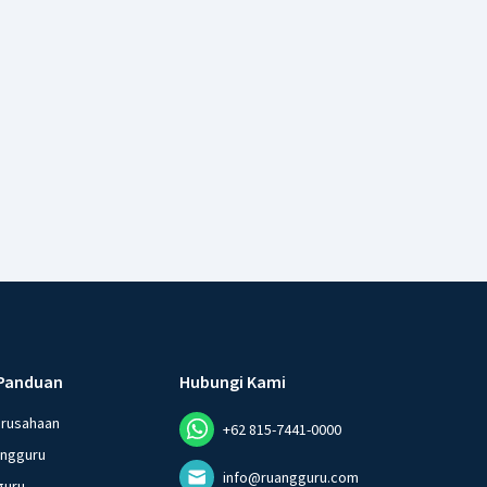
Panduan
Hubungi Kami
erusahaan
+62 815-7441-0000
angguru
info@ruangguru.com
guru