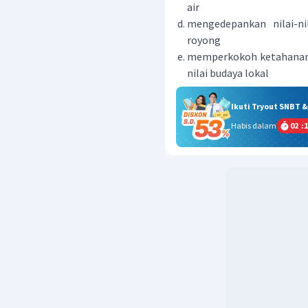
air
mengedepankan nilai-ni
royong
memperkokoh ketahanan 
nilai budaya lokal
Ikuti Tryout SNBT 
Habis dalam
02
:
1