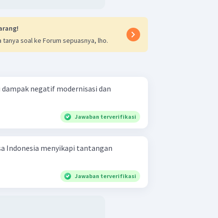
nek moyang mereka.
t adalah A.
arang!
 tanya soal ke Forum sepuasnya, lho.
 dampak negatif modernisasi dan
Jawaban terverifikasi
a Indonesia menyikapi tantangan
Jawaban terverifikasi