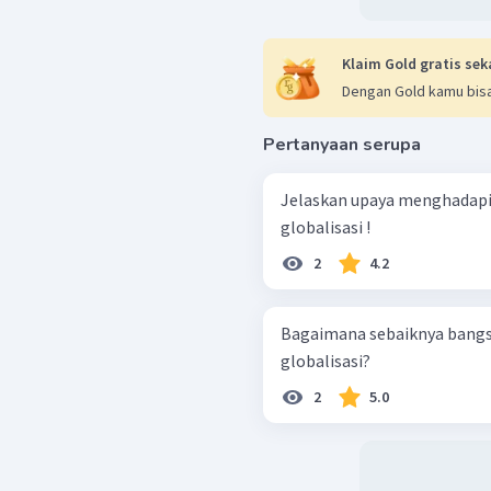
oleh masyarakat dari ne
Jadi, jawaban yang tepa
Klaim Gold gratis sek
Dengan Gold kamu bisa
Pertanyaan serupa
Jelaskan upaya menghadapi
globalisasi !
2
4.2
Bagaimana sebaiknya bangs
globalisasi?
2
5.0