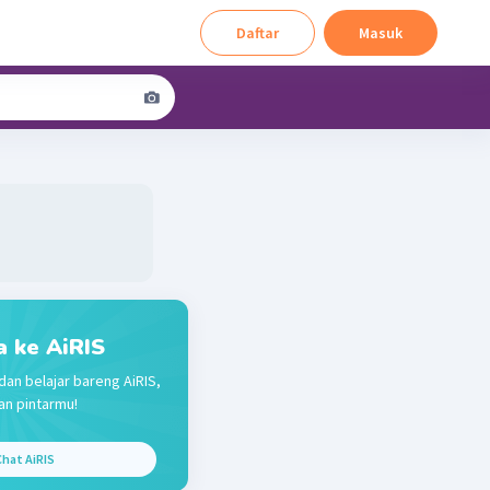
Daftar
Masuk
a ke AiRIS
dan belajar bareng AiRIS,
n pintarmu!
hat AiRIS