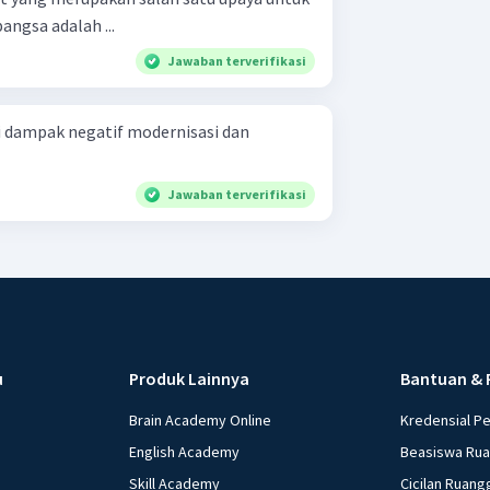
bangsa adalah ...
Jawaban terverifikasi
 dampak negatif modernisasi dan
Jawaban terverifikasi
u
Produk Lainnya
Bantuan & 
Brain Academy Online
Kredensial P
English Academy
Beasiswa Ru
Skill Academy
Cicilan Ruang