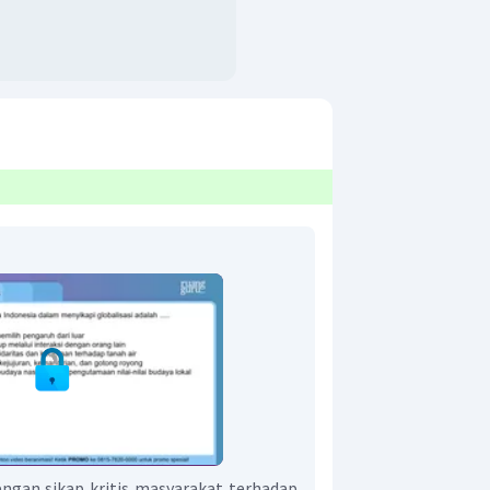
engan sikap kritis masyarakat terhadap