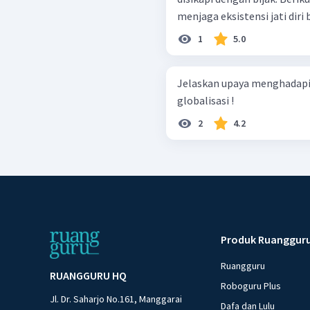
menjaga eksistensi jati diri 
1
5.0
Jelaskan upaya menghadapi
globalisasi !
2
4.2
Produk Ruanggur
Ruangguru
RUANGGURU HQ
Roboguru Plus
Jl. Dr. Saharjo No.161, Manggarai
Dafa dan Lulu