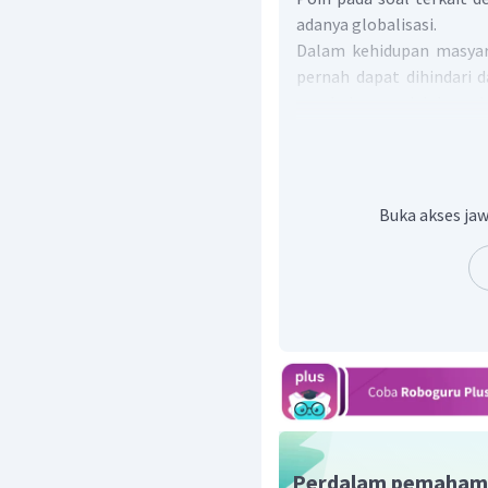
adanya globalisasi.
Dalam kehidupan masyar
pernah dapat dihindari d
perubahan adalah ad
kemajuan dan perubahan
adalah proses integras
pertukaran pandangan d
aspek kebudayaan lain
Buka akses jaw
banyak
perubahan-peru
yang semakin terb
pertukaran nilai dan
yang masuk kedalam di
mempengaruhi
sikap da
yang semakin berubah. 
semakin maju akan
permaslaahan-permas
,
Permasalahan yang t
hidup konsumerisme, p
Perdalam pemaham