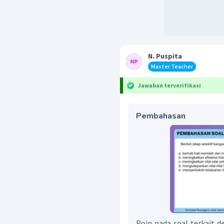
N. Puspita
Master Teacher
Jawaban terverifikasi
Pembahasan
Poin pada soal terkait d