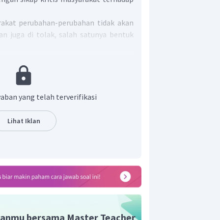
akat perubahan-perubahan tidak akan
an juga di tolak, salah satunya bentuk
anya
globalisasi sebagai bentuk
 masyarakat, yang mana globalisasi
i internasional yang terjadi karena
unia, produk, pemikiran, dan aspek-
nya.
Pada globalisasi akan membuat
aban yang telah terverifikasi
bahan dalam kehidupan masyarakat
uka membuat semakin bebasnya
Lihat Iklan
 norma juga kebudayaan-kebudayaan
ri masyarakat.
Sehingga hal itu akan
n juga pola-pola
kehidupan masyarakat
Kondisi itu membuat masyarakat yang
 mempengaruhi dari banyaknya
alahan karena adanya perubahan
imbul seperti berkembangnya gaya
ergaulan bebas, konflik sosial dan
anmu bersama Master Teacher