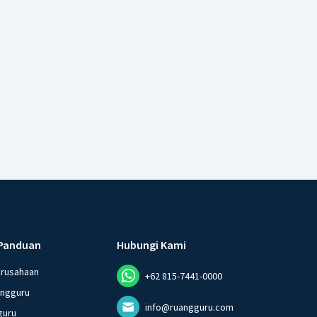
Panduan
Hubungi Kami
erusahaan
+62 815-7441-0000
angguru
info@ruangguru.com
guru