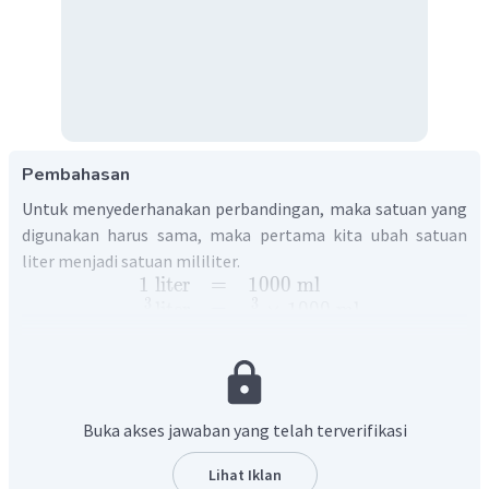
Pembahasan
Untuk menyederhanakan perbandingan, maka satuan yang
digunakan harus sama, maka pertama kita ubah satuan
liter menjadi satuan mililiter.
1
liter
=
1000
ml
3
3
liter
=
×
1000
ml
4
4
=
750
ml
Lalu, diperoleh sebagai berikut.
Buka akses jawaban yang telah terverifikasi
Oleh karena itu, jawaban yang tepat adalah C.
Lihat Iklan