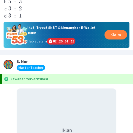
5
:
3
3
:
2
3
:
1
Ikuti Tryout SNBT & Menangkan E-Wallet
100rb
Klaim
Habis dalam
02
:
20
:
51
:
13
S. Nur
Master Teacher
Jawaban terverifikasi
Iklan