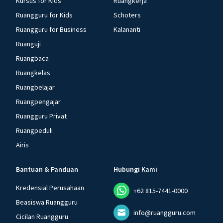
Kursus for Kids
Ruangkerja
Ruangguru for Kids
Schoters
Ruangguru for Business
Kalananti
Ruanguji
Ruangbaca
Ruangkelas
Ruangbelajar
Ruangpengajar
Ruangguru Privat
Ruangpeduli
Airis
Bantuan & Panduan
Hubungi Kami
Kredensial Perusahaan
+62 815-7441-0000
Beasiswa Ruangguru
info@ruangguru.com
Cicilan Ruangguru