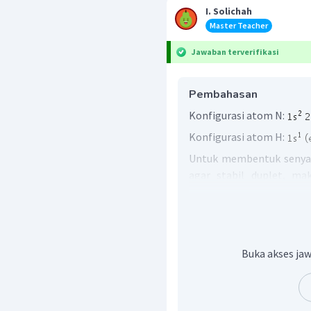
I. Solichah
Master Teacher
Jawaban terverifikasi
Pembahasan
Konfigurasi atom N:
Konfigurasi atom H:
Untuk membentuk seny
agar stabil duplet, ma
terdapat 3 PEI. Unsur 
untuk berikatan sehingg
sepasang PEB, maka rumu
Bentuk senyawa dari AX
e
3
Buka akses jaw
Jadi, jawaban yang bena