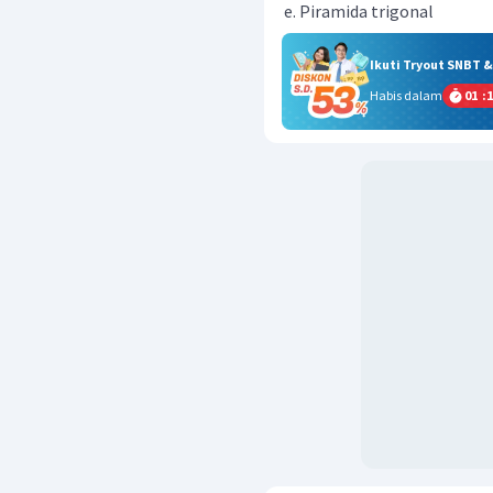
Piramida trigonal
Ikuti Tryout SNBT 
Habis dalam
01
:
1