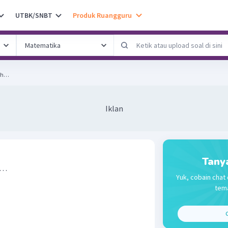
UTBK/SNBT
Produk Ruangguru
lah…
Iklan
Tany
h…
Yuk, cobain chat 
tema
C