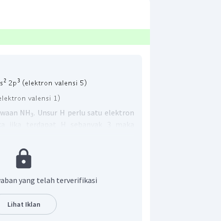
awaan NH
. Unsur H perlu satu elektron
3
ka jika terdapat H sebanyak 3 maka
N telah menggunakan ke-3 elektronnya
a masih terdapat 2 elektron bebas atau
s VSEPR nya yaitu AX
e.
3
 adalah piramida trigonal.
aban yang telah terverifikasi
r adalah E.
Lihat Iklan