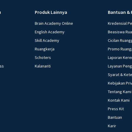
u
Produk Lainnya
Bantuan & 
Brain Academy Online
Kredensial P
English Academy
Beasiswa Ru
Skill Academy
Cicilan Ruang
Ruangkerja
Promo Ruang
Schoters
Laporan Kere
ess
Kalananti
Layanan Pen
Syarat & Ket
Kebijakan Pri
Tentang Kami
Kontak Kami
Press Kit
Bantuan
Karir