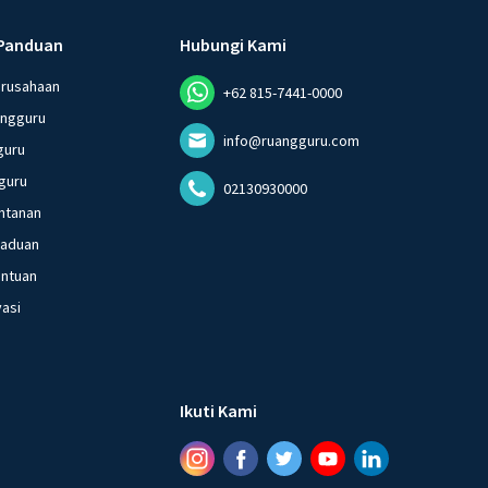
Panduan
Hubungi Kami
erusahaan
+62 815-7441-0000
angguru
info@ruangguru.com
guru
guru
02130930000
ntanan
gaduan
entuan
vasi
Ikuti Kami