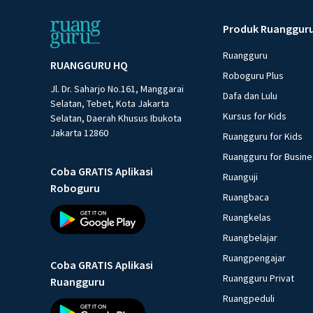
Produk Ruanggur
Ruangguru
RUANGGURU HQ
Roboguru Plus
Jl. Dr. Saharjo No.161, Manggarai
Dafa dan Lulu
Selatan, Tebet, Kota Jakarta
Kursus for Kids
Selatan, Daerah Khusus Ibukota
Jakarta 12860
Ruangguru for Kids
Ruangguru for Busin
Coba GRATIS Aplikasi
Ruanguji
Roboguru
Ruangbaca
Ruangkelas
Ruangbelajar
Ruangpengajar
Coba GRATIS Aplikasi
Ruangguru Privat
Ruangguru
Ruangpeduli