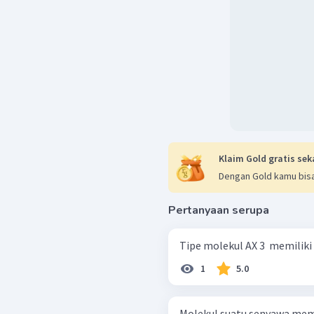
Klaim Gold gratis sek
Dengan Gold kamu bisa
Pertanyaan serupa
Tipe molekul AX 3 ​ memiliki
1
5.0
Molekul suatu senyawa memi