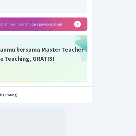
anmu bersama Master Teacher
ive Teaching, GRATIS!
.0
(
1 rating
)