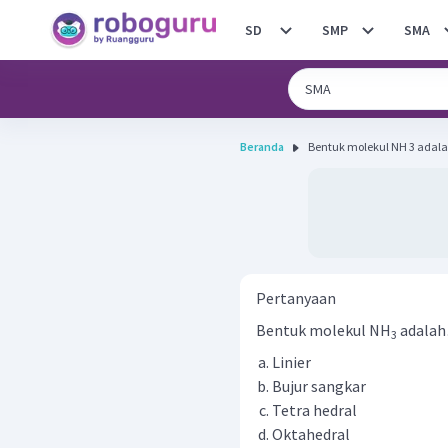
SD
SMP
SMA
Beranda
Bentuk molekul NH 3 ada
Pertanyaan
Bentuk molekul NH
adala
3
Linier
Bujur sangkar
Tetra hedral
Oktahedral