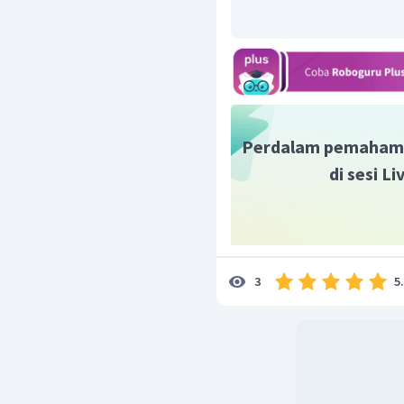
Perdalam pemaham
di sesi L
5
3