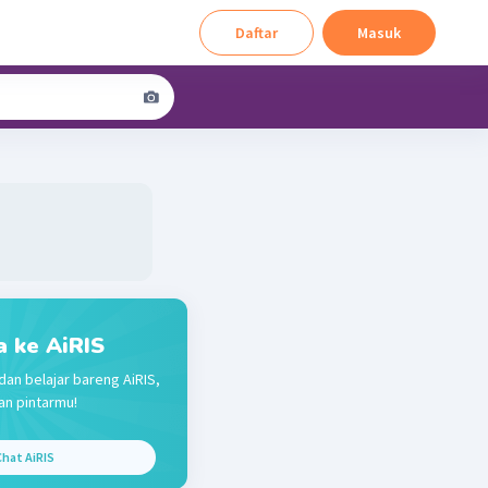
Daftar
Masuk
a ke AiRIS
dan belajar bareng AiRIS,
n pintarmu!
hat AiRIS