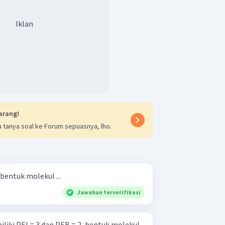
Iklan
arang!
 tanya soal ke Forum sepuasnya, lho.
 bentuk molekul ...
Jawaban terverifikasi
liki PEI = 3 dan PEB = 2, bentuk molekul