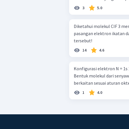
3
5.0
Diketahui molekul CIF 3 me
pasangan elektron ikatan d
tersebut!
14
4.6
Konfigurasi elektron N = 1s 2 2s 2 2p 3 Cl = 1s 2 2s 2 2p 6 3s 2 3p 5
Bentuk molekul dari senyawa
berkaitan sesuai aturan okt
1
4.0