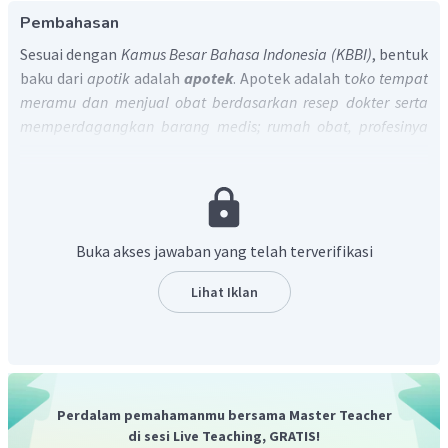
Pembahasan
Sesuai dengan
Kamus Besar Bahasa Indonesia (KBBI)
, bentuk
baku dari
apotik
adalah
apotek
. Apotek adalah t
oko tempat
meramu dan menjual obat berdasarkan resep dokter serta
memperdagangkan barang medis; rumah obat, profesinya
adalah apoteker.
Maka, bentuk baku dari apotik adalah apotek.
Buka akses jawaban yang telah terverifikasi
Lihat Iklan
Perdalam pemahamanmu bersama Master Teacher
di sesi Live Teaching, GRATIS!