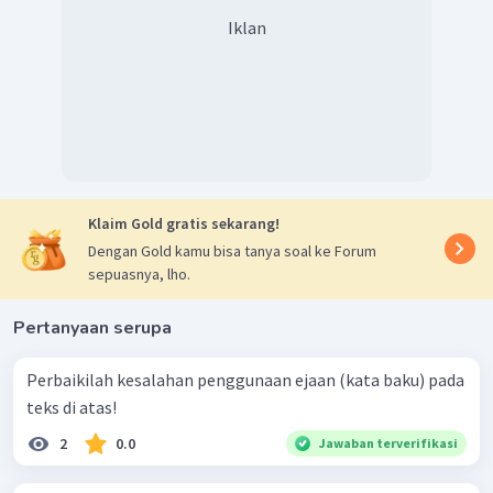
Iklan
Klaim Gold gratis sekarang!
Dengan Gold kamu bisa tanya soal ke Forum
sepuasnya, lho.
Pertanyaan serupa
Perbaikilah kesalahan penggunaan ejaan (kata baku) pada
teks di atas!
2
0.0
Jawaban terverifikasi