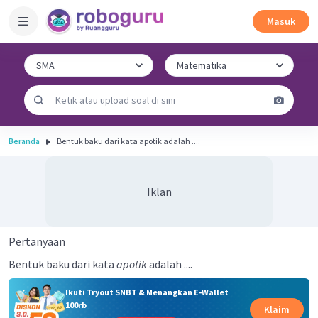
Masuk
Beranda
Bentuk baku dari kata apotik adalah ....
Iklan
Pertanyaan
Bentuk baku dari kata
apotik
adalah ....
Ikuti Tryout SNBT & Menangkan E-Wallet
100rb
Klaim