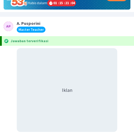
Habis dalam
01
:
15
:
21
:
04
A. Pusporini
Master Teacher
Jawaban terverifikasi
Iklan