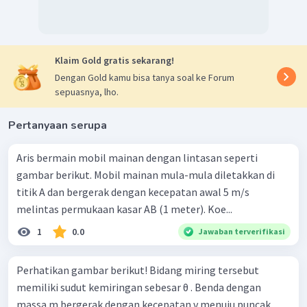
Posisi A-B
: berlaku hukum Kekekalan Mekanik
=
E
M
E
M
A
B
=
+
E
M
E
p
E
k
Klaim Gold gratis sekarang!
B
A
A
1
2
=
+
m
g
h
m
v
Dengan Gold kamu bisa tanya soal ke Forum
A
2
A
1
2
=
1
⋅
10
⋅
(
240
+
0
,
2
)
+
⋅
1
⋅
1
4
sepuasnya, lho.
2
=
2500
J
Posisi C
: akibat gaya gesek (gaya konservatif) sehingga
Pertanyaan serupa
benda berhenti maka
EM
= 0.
C
Posisi B-C
: usaha yang bekerja yaitu
Aris bermain mobil mainan dengan lintasan seperti
=
−
W
E
M
E
M
gambar berikut. Mobil mainan mula-mula diletakkan di
C
B
−
=
0
−
f
s
E
M
g
B
titik A dan bergerak dengan kecepatan awal 5 m/s
−
(
0
,
2
)
=
−
2500
f
g
melintas permukaan kasar AB (1 meter). Koe...
2500
=
f
g
0
,
2
1
0.0
Jawaban terverifikasi
=
12500
J
f
g
Dengan demikian, gaya gesek rata-rata yang dilakukan
pasir pada benda sebesar 12.500 Joule.
Perhatikan gambar berikut! Bidang miring tersebut
memiliki sudut kemiringan sebesar θ . Benda dengan
massa m bergerak dengan kecepatan v menuju puncak