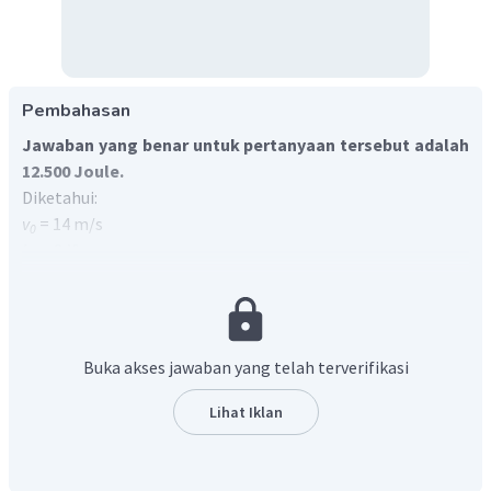
Pembahasan
Jawaban yang benar untuk pertanyaan tersebut adalah
12.500 Joule.
Diketahui:
v
= 14 m/s
0
h
= 240 m
1
h
= 20 cm = 0,2 m
2
m
= 1 kg
Ditanya: gaya gesek rata-rata (
f
) ?
g
Jika gaya gesek melakukan usaha, energi mekanik benda
Buka akses jawaban yang telah terverifikasi
akan berkurang hingga habis. Oleh karena itu, gaya gesekan
disebut sebagai gaya yang tidak konservatif. Besar usaha
Lihat Iklan
yang dilakukan oleh gaya tidak konservatif (gesekan)
adalah sama dengan besaran perubahan energi mekanik
benda.