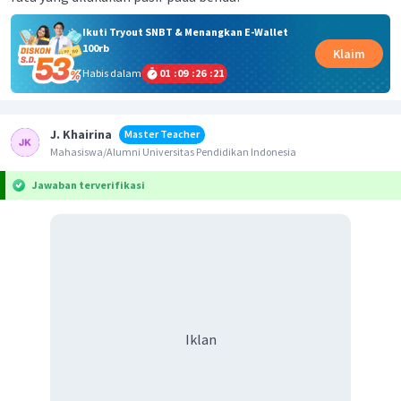
Ikuti Tryout SNBT & Menangkan E-Wallet
100rb
Klaim
Habis dalam
01
:
09
:
26
:
21
J. Khairina
Master Teacher
Mahasiswa/Alumni Universitas Pendidikan Indonesia
Jawaban terverifikasi
Iklan