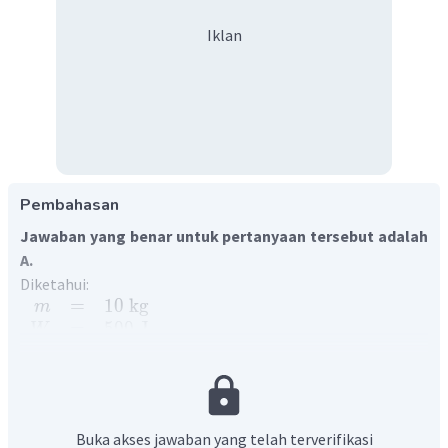
Iklan
Pembahasan
Jawaban yang benar untuk pertanyaan tersebut adalah
A.
Diketahui:
=
10
kg
m
=
500
J
W
2
=
0
,
5
m
/
s
a
(
)
Ditanya: perpindahan
?
s
Kita dapat menghitung nilai perpindahan dengan
(
)
menggunakan persamaan usaha. Usaha
yang
W
Buka akses jawaban yang telah terverifikasi