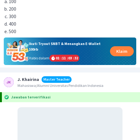
100
200
300
400
500
Ikuti Tryout SNBT & Menangkan E-Wallet
100rb
Klaim
Habis dalam
01
:
11
:
03
:
32
J. Khairina
Master Teacher
Mahasiswa/Alumni Universitas Pendidikan Indonesia
Jawaban terverifikasi