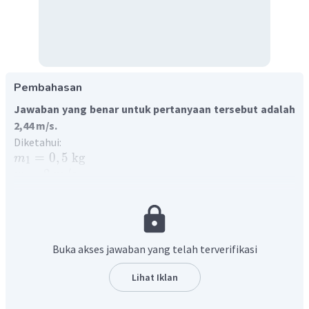
Pembahasan
Jawaban yang benar untuk pertanyaan tersebut adalah
2,44 m/s.
Diketahui:
=
0
,
5
kg
m
1
=
2
m
/
s
v
1
=
0
,
4
kg
m
2
=
−
8
m
/
s
v
2
′
Ditanya:
v
Jawab:
Buka akses jawaban yang telah terverifikasi
Tumbukan tidak lenting sama sekali terjadi ketika kedua
benda bersatu setelah tumbukan sehingga berlaku hukum
Lihat Iklan
kekekalan momentum yang persamaannya dapat
dituliskan sebagai berikut: