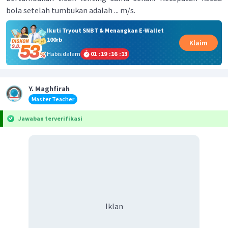
bola setelah tumbukan adalah ... m/s.
Ikuti Tryout SNBT & Menangkan E-Wallet
100rb
Klaim
Habis dalam
01
:
19
:
16
:
13
Y. Maghfirah
Master Teacher
Jawaban terverifikasi
Iklan