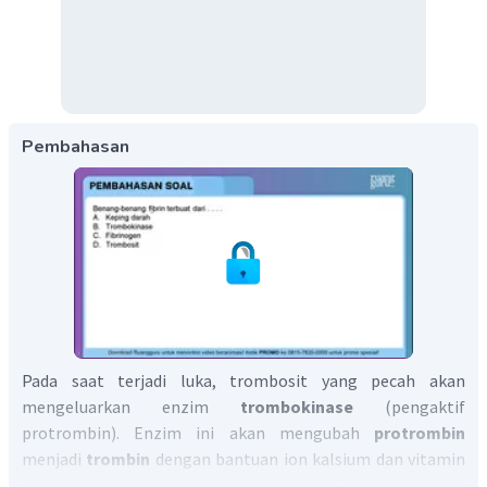
Pembahasan
Pada saat terjadi luka, trombosit yang pecah akan
mengeluarkan enzim
trombokinase
(pengaktif
protrombin). Enzim ini akan mengubah
protrombin
menjadi
trombin
dengan bantuan ion kalsium dan vitamin
K. Kemudian, trombin akan merangsang
fibrinogen
untuk