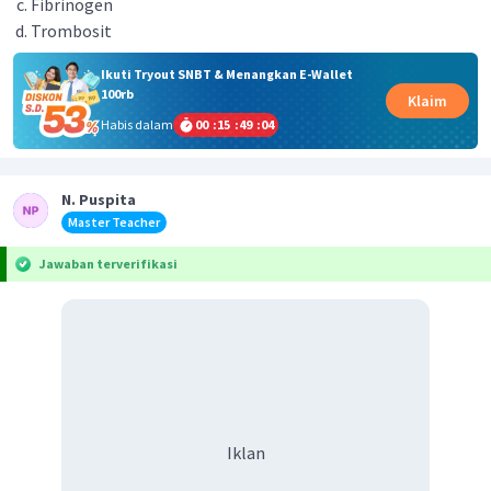
Fibrinogen
Trombosit
Ikuti Tryout SNBT & Menangkan E-Wallet
100rb
Klaim
Habis dalam
00
:
15
:
49
:
04
N. Puspita
Master Teacher
Jawaban terverifikasi
Iklan