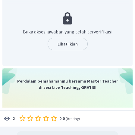
menghasilkan
benang-benang fibrin
. Kumpulan benang
ini akan membentuk struktur seperti jala yang dapat
menjaring sel darah merah sehingga tidak keluar dari
pembuluh darah yang terbuka.
Buka akses jawaban yang telah terverifikasi
Dengan demikian, pilihan jawaban yang tepat adalah C.
Lihat Iklan
Perdalam pemahamanmu bersama Master Teacher
di sesi Live Teaching, GRATIS!
0.0
2
(
0 rating
)