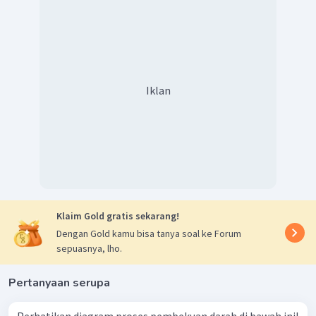
Iklan
Klaim Gold gratis sekarang!
Dengan Gold kamu bisa tanya soal ke Forum
sepuasnya, lho.
Pertanyaan serupa