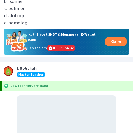
Isomer
polimer
alotrop
homolog
Ikuti Tryout SNBT & Menangkan E-Wallet
100rb
Klaim
Habis dalam
01
:
13
:
54
:
43
I. Solichah
Master Teacher
Jawaban terverifikasi