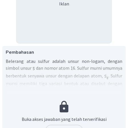
Iklan
Pembahasan
Belerang atau sulfur adalah unsur non-logam, dengan
simbol unsur
dan nomor atom 16. Sulfur murni umumnya
berbentuk senyawa unsur dengan delapan atom,
. Sulfur
murni memiliki tiga variasi bentuk atau disebut dengan
alotrop, yaitu:
ortorombik, berbentuk dua limas yang setangkup,
stabil pada suhu di bawah 96°C
monoklinik, berbentuk batangan panjang seperti
Buka akses jawaban yang telah terverifikasi
garis, stabil pada suhu antara 96°C dan 120°C