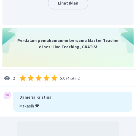
amorphous, tidak berbentuk atau berupa semacam
Lihat Iklan
cairan kental, bila dipanaskan pada suhu di atas 120°C.
Jadi, jawaban yang tepat adalah D
.
Perdalam pemahamanmu bersama Master Teacher
di sesi Live Teaching, GRATIS!
5.0
2
(
4 rating
)
Dameria Kristina
Makasih ❤️