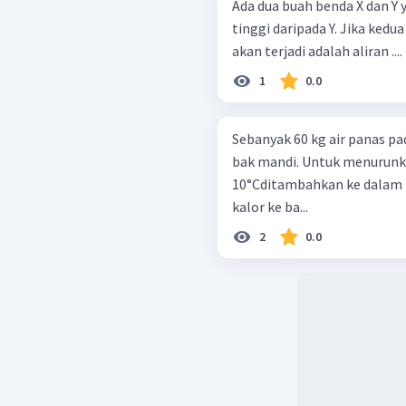
Ada dua buah benda X dan Y
tinggi daripada Y. Jika ked
akan terjadi adalah aliran ....
1
0.0
Sebanyak 60 kg air panas p
bak mandi. Untuk menurunka
10°Cditambahkan ke dalam 
kalor ke ba...
2
0.0