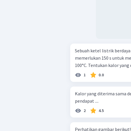
Sebuah ketel listrik berdaya 
memerlukan 150 s untuk me
100°C. Tentukan kalor yang 
1
0.0
Kalor yang diterima sama d
pendapat ....
2
4.5
Perhatikan gambar berikut! Dua bejana yang berisi air dengan suh