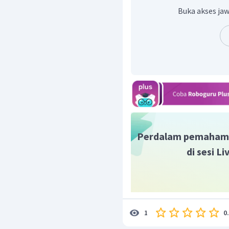
Dengan demikian, jawab
Buka akses jaw
Perdalam pemaham
di sesi L
0
1