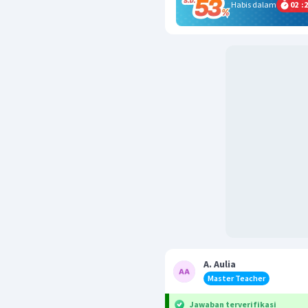
Habis dalam
02
:
2
A. Aulia
Master Teacher
Jawaban terverifikasi