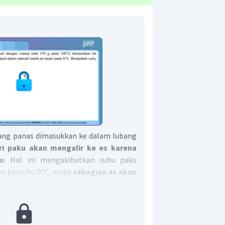
ang panas dimasukkan ke dalam lubang
ri paku akan mengalir ke es karena
u
. Hal ini mengakibatkan suhu paku
es bersuhu 0°C, maka
sebagian es akan
ma kalor dari paku
. Kemudian, karena
 paku, maka kemungkinan besar
pada
erdapat balok es dengan sebagian
 paku; yang bersuhu 0°C
.