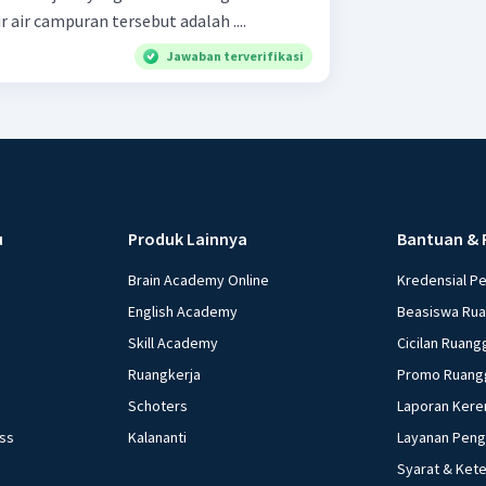
 air campuran tersebut adalah ....
Jawaban terverifikasi
u
Produk Lainnya
Bantuan & 
Brain Academy Online
Kredensial P
English Academy
Beasiswa Ru
Skill Academy
Cicilan Ruang
Ruangkerja
Promo Ruang
Schoters
Laporan Kere
ess
Kalananti
Layanan Pen
Syarat & Ket