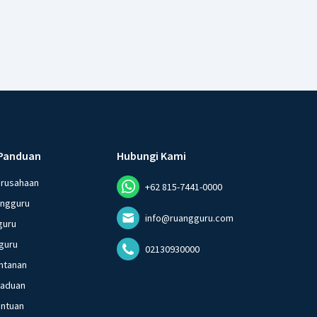
Panduan
Hubungi Kami
erusahaan
+62 815-7441-0000
angguru
info@ruangguru.com
guru
guru
02130930000
ntanan
gaduan
entuan