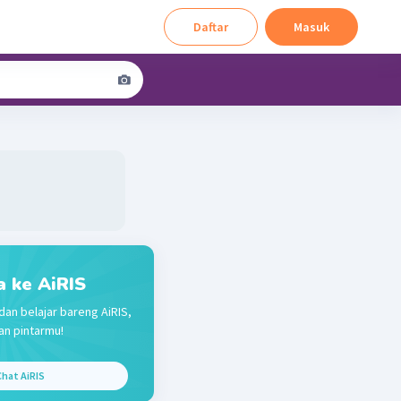
Daftar
Masuk
a ke AiRIS
dan belajar bareng AiRIS,
n pintarmu!
hat AiRIS