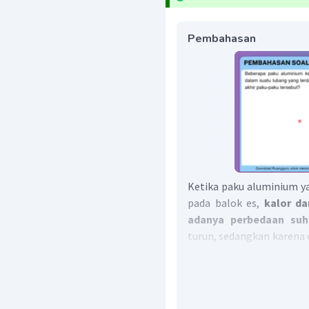
Pembahasan
Ketika paku aluminium y
pada balok es,
kalor da
adanya perbedaan suh
turun, sedangkan karena 
mencair karena meneri
es lebih banyak dari
keadaan akhir akan t
esnya telah mencair dan