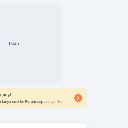
Iklan
arang!
 tanya soal ke Forum sepuasnya, lho.