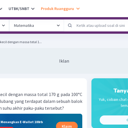
UTBK/SNBT
Produk Ruangguru
ecil dengan massa total 1...
Iklan
Tany
cil dengan massa total 170 g pada 100°C
Yuk, cobain chat 
lubang yang terdapat dalam sebuah balok
tema
h suhu akhir paku-paku tersebut?
C
& Menangkan E-Wallet 100rb
Klaim