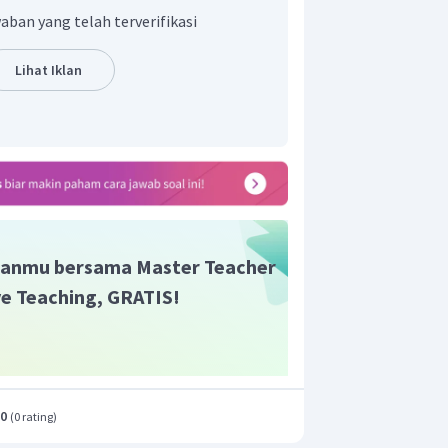
an yang tepat adalah 0°C.
aban yang telah terverifikasi
Lihat Iklan
anmu bersama Master Teacher
ive Teaching, GRATIS!
.0
(
0 rating
)