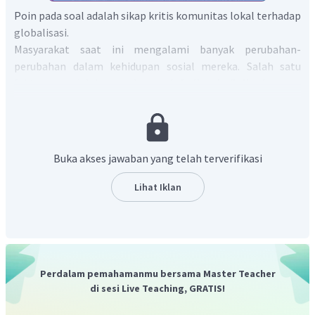
Poin pada soal adalah sikap kritis komunitas lokal terhadap
globalisasi.
Masyarakat saat ini mengalami banyak perubahan-
perubahan dalam kehidupan sosial mereka. Salah satu
faktornya adalah masuknya
globalisasi di lingkungan
masyarakat yang mana globalisasi adalah proses
integrasi internasional yang terjadi karena pertukaran
pandangan dunia, produk, pemikiran, dan aspek-aspek
kebudayaan lainnya.
Yang mana globalisasi membuat
Buka akses jawaban yang telah terverifikasi
kehidupan masyarakat berubah menjadi
masyarakat yang
lebih terbuka dan juga bebas dalam penerimaan dan
Lihat Iklan
pertukaran nilai norma dan budaya baru yang ada.
Adany
a globalisasi mengakibatkan banyak sekali
bermunculan kebudayaan-kebudayaan baru sebagai
produknya
yang kemudian masuk kedalam kehidupan
masyarakat, hal itu membuat banyak
kebudayaan lokal
Perdalam pemahamanmu bersama Master Teacher
yang juga terkikis dari banyaknya kebudayaan yang
di sesi Live Teaching, GRATIS!
masuk dalam kehidupan masyarakat,
selain itu tidak