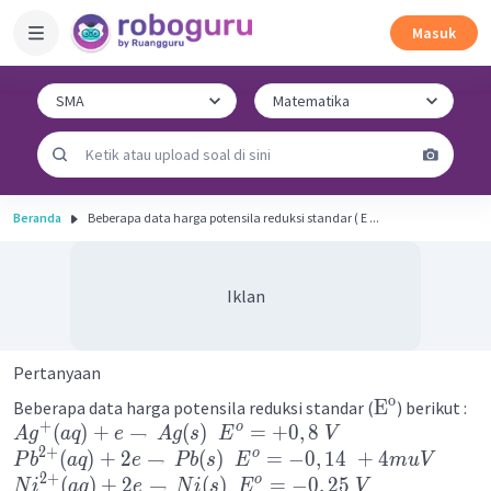
Masuk
Beranda
Beberapa data harga potensila reduksi standar ( E ...
Iklan
Pertanyaan
o
E
Beberapa data harga potensila reduksi standar (
) berikut :
+
o
(
)
+
→
(
)
=
+
0
,
8
A
g
a
q
e
A
g
s
E
V
2
+
o
(
)
+
2
→
(
)
=
−
0
,
14
+
4
P
b
a
q
e
P
b
s
E
m
u
V
2
+
o
(
)
+
2
→
(
)
=
−
0
,
25
N
i
a
q
e
N
i
s
E
V