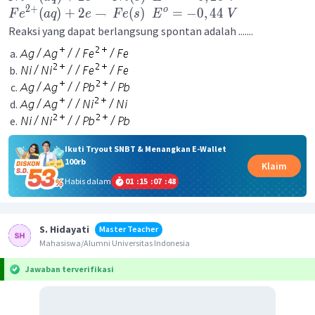
2
+
o
(
)
+
2
→
(
)
=
−
0
,
44
F
e
a
q
e
F
e
s
E
V
Reaksi yang dapat berlangsung spontan adalah .......
Ikuti Tryout SNBT & Menangkan E-Wallet
100rb
Klaim
Habis dalam
01
:
15
:
07
:
48
S. Hidayati
Master Teacher
Mahasiswa/Alumni Universitas Indonesia
Jawaban terverifikasi