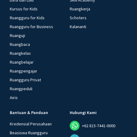
Dafa dan Lulu
Skill Academy
Kursus for Kids
Ruangkerja
Ruangguru for Kids
Schoters
Ruangguru for Business
Kalananti
Ruanguji
Ruangbaca
Ruangkelas
Ruangbelajar
Ruangpengajar
Ruangguru Privat
Ruangpeduli
Airis
Bantuan & Panduan
Hubungi Kami
Kredensial Perusahaan
+62 815-7441-0000
Beasiswa Ruangguru