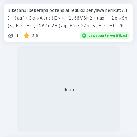
Diketahui beberapa potensial reduksi senyawa berikut: A l
3 + ( aq ) + 3 e → A l ( s ) E ∘ = − 1 , 66 V Sn 2 + ( aq ) + 2 e → Sn
( s ) E ∘ = − 0 , 14 V Zn 2 + ( aq ) + 2 e → Zn ( s ) E ∘ = − 0 , 76...
1
2.6
Jawaban terverifikasi
Iklan