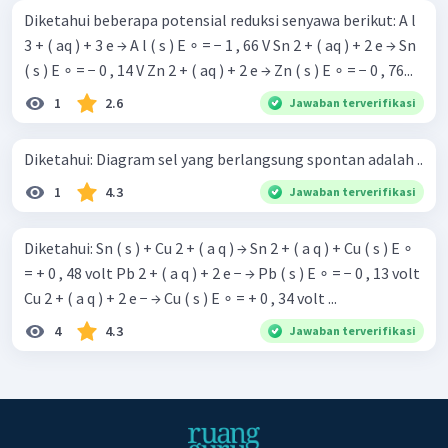
Diketahui beberapa potensial reduksi senyawa berikut: A l
3 + ( aq ) + 3 e → A l ( s ) E ∘ = − 1 , 66 V Sn 2 + ( aq ) + 2 e → Sn
( s ) E ∘ = − 0 , 14 V Zn 2 + ( aq ) + 2 e → Zn ( s ) E ∘ = − 0 , 76...
1
2.6
Jawaban terverifikasi
Diketahui: Diagram sel yang berlangsung spontan adalah ..
1
4.3
Jawaban terverifikasi
Diketahui: Sn ( s ) + Cu 2 + ( a q ) → Sn 2 + ( a q ) + Cu ( s ) E ∘
= + 0 , 48 volt Pb 2 + ( a q ) + 2 e − → Pb ( s ) E ∘ = − 0 , 13 volt
Cu 2 + ( a q ) + 2 e − → Cu ( s ) E ∘ = + 0 , 34 volt ...
4
4.3
Jawaban terverifikasi