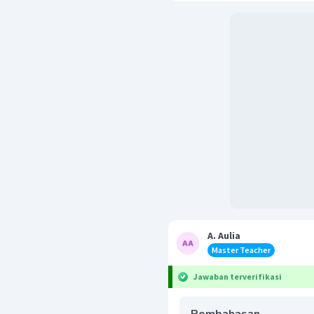
A. Aulia
Master Teacher
Jawaban terverifikasi