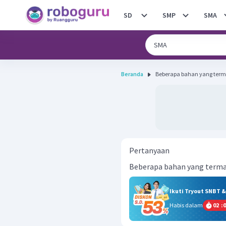
SD
SMP
SMA
Beranda
Beberapa bahan yang term
Pertanyaan
Beberapa bahan yang termas
Ikuti Tryout SNBT 
Habis dalam
02
:
0