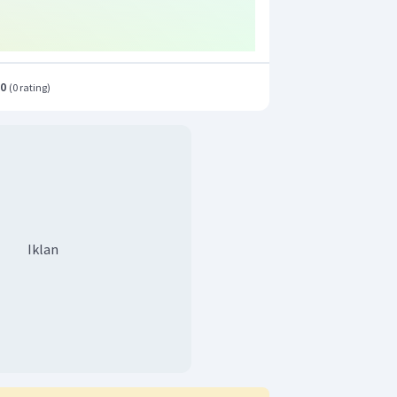
.0
(
0 rating
)
Iklan