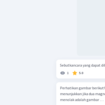
Sebutkancara yang dapat d
1
5.0
Perhatikan gambar berikut! Sesuai keempat gambar tersebut, yan
menunjukkan jika dua magne
menolak adalah gambar …