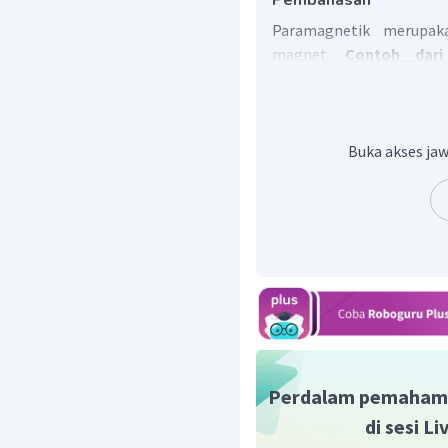
Pembahasan
Paramagnetik merupak
magnet.
Contoh dari
tembaga, dan kaca.
Buka akses jaw
Perdalam pemaham
di sesi L