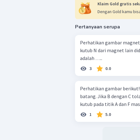
Klaim Gold gratis sek
Dengan Gold kamu bisa
Pertanyaan serupa
Perhatikan gambar magnet b
kutub N dari magnet lain di
adalah …..
3
0.0
Perhatikan gambar berikut! Gambar tersebut adalah 3 buah magne
batang. Jika B dengan C tol
kutub pada titik A dan F m
1
5.0