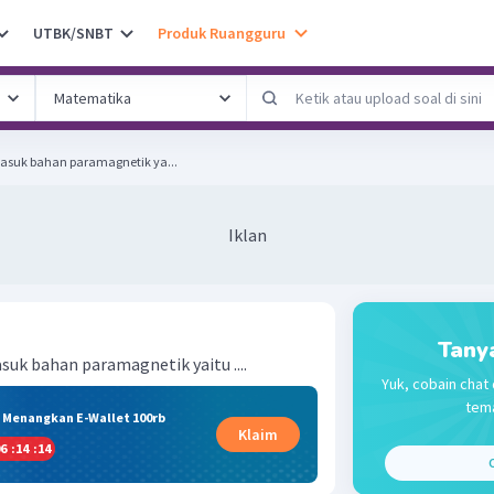
UTBK/SNBT
Produk Ruangguru
asuk bahan paramagnetik ya...
Iklan
Tany
uk bahan paramagnetik yaitu ....
Yuk, cobain chat 
tema
& Menangkan E-Wallet 100rb
Klaim
6
:
14
:
13
C