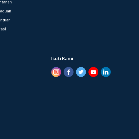
ntanan
gaduan
entuan
vasi
Ikuti Kami