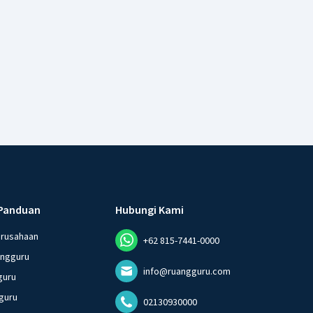
Panduan
Hubungi Kami
erusahaan
+62 815-7441-0000
angguru
info@ruangguru.com
guru
guru
02130930000