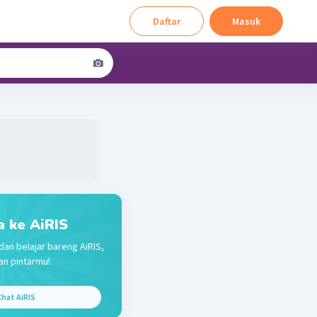
Daftar
Masuk
a ke AiRIS
dan belajar bareng AiRIS,
n pintarmu!
hat AiRIS