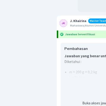
J. Khairina
Master Teac
Mahasiswa/Alumni Universita
Jawaban terverifikasi
Pembahasan
Jawaban yang benar unt
Diketahui :
m
= 200 g = 0,2 kg
k
= 20 N/m
-2
x
= 5 cm = 5 x 10
m
Ditanya : kelajuan?
Penyelesaian :
Buka akses jaw
Kelajuan di titik setimba