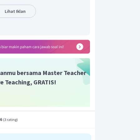
Lihat Iklan
20
,
2
t adalah A.
anmu bersama Master Teacher
ive Teaching, GRATIS!
.6
(
3 rating
)