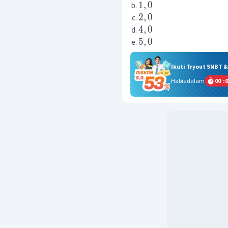
1
,
0
2
,
0
4
,
0
5
,
0
Ikuti Tryout SNBT 
Habis dalam
00
:
0