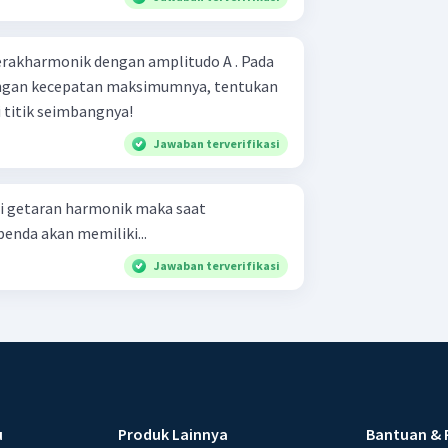
rakharmonik dengan amplitudo A . Pada
ngan kecepatan maksimumnya, tentukan
 titik seimbangnya!
Jawaban terverifikasi
 getaran harmonik maka saat
nda akan memiliki...
Jawaban terverifikasi
u
Produk Lainnya
Bantuan & 