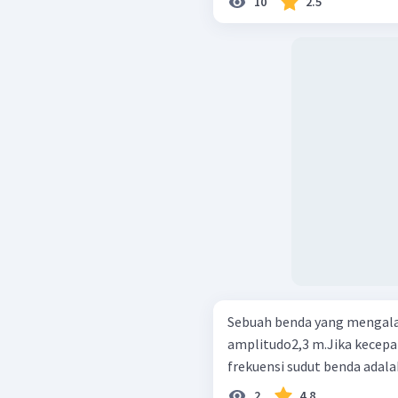
10
2.5
Sebuah benda yang mengala
amplitudo2,3 m.Jika kecep
frekuensi sudut benda adalah. 
2
4.8