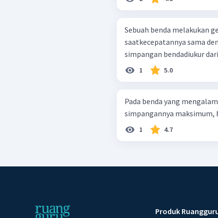
Sebuah benda melakukan ge
saatkecepatannya sama de
simpangan bendadiukur dari
1
5.0
Pada benda yang mengalami
simpangannya maksimum, be
1
4.7
Produk Ruanggur