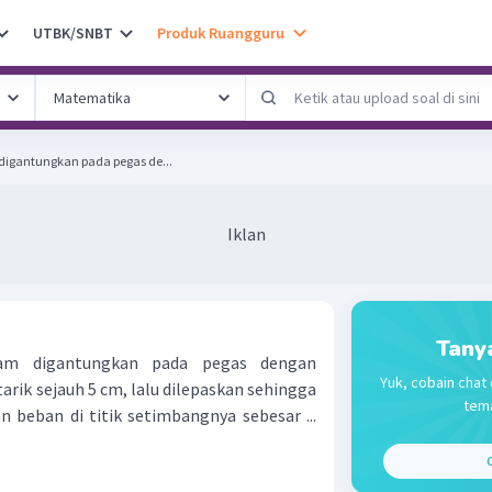
UTBK/SNBT
Produk Ruangguru
digantungkan pada pegas de...
Iklan
Tany
am digantungkan pada pegas dengan
Yuk, cobain chat 
arik sejauh 5 cm, lalu dilepaskan sehingga
tema
n beban di titik setimbangnya sebesar ...
C