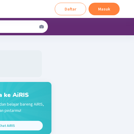
Daftar
Masuk
a ke AiRIS
dan belajar bareng AiRIS,
n pintarmu!
hat AiRIS