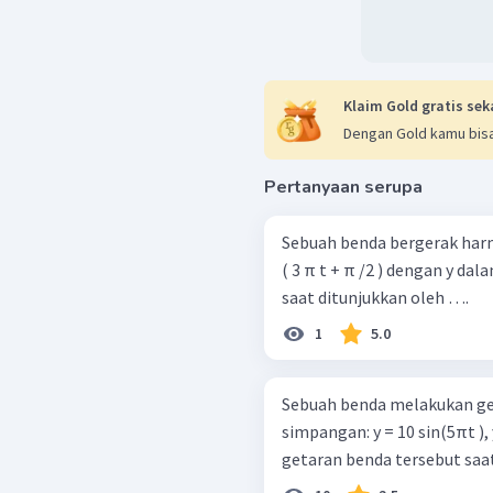
Klaim Gold gratis sek
Dengan Gold kamu bisa
Pertanyaan serupa
Sebuah benda bergerak har
( 3 π t + π /2 ) dengan y da
saat ditunjukkan oleh ….
1
5.0
Sebuah benda melakukan g
simpangan: y = 10 sin⁡(5πt 
getaran benda tersebut saat 