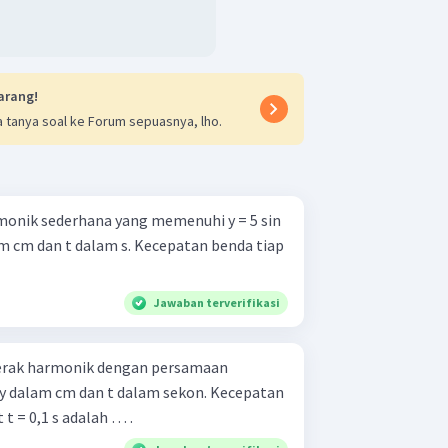
arang!
 tanya soal ke Forum sepuasnya, lho.
monik sederhana yang memenuhi y = 5 sin
lam cm dan t dalam s. Kecepatan benda tiap
Jawaban terverifikasi
erak harmonik dengan persamaan
), y dalam cm dan t dalam sekon. Kecepatan
t = 0,1 s adalah … .