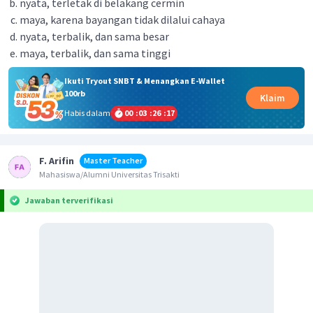
nyata, terletak di belakang cermin
maya, karena bayangan tidak dilalui cahaya
nyata, terbalik, dan sama besar
maya, terbalik, dan sama tinggi
Ikuti Tryout SNBT & Menangkan E-Wallet
100rb
Klaim
Habis dalam
00
:
03
:
26
:
16
F. Arifin
Master Teacher
Mahasiswa/Alumni Universitas Trisakti
Jawaban terverifikasi