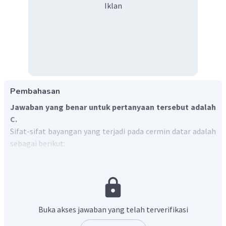
Iklan
Pembahasan
Jawaban yang benar untuk pertanyaan tersebut adalah
C.
Sifat-sifat bayangan yang terjadi pada cermin datar adalah
sebagai berikut:
Jarak bayangan ke cermin datar = jarak benda ke
cermin datar (s' = s).
Tinggi bayangan sama dengan tinggi benda (h' = h).
Perbesaran bayangan M = 1.
Buka akses jawaban yang telah terverifikasi
Jika benda nyata (positif), maka
bayangan maya
(negatif).