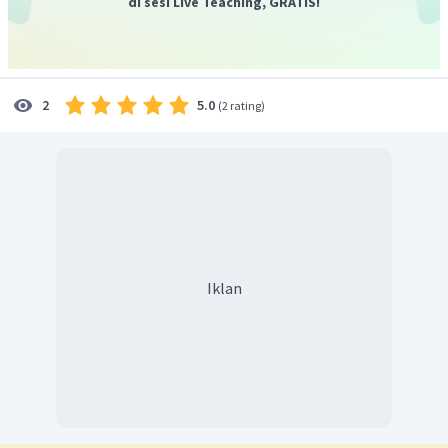
di sesi Live Teaching, GRATIS!
5.0
2
(
2 rating
)
Iklan