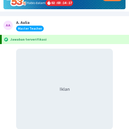
Habis dalam
02
:
03
:
14
:
17
A. Aulia
Master Teacher
Jawaban terverifikasi
Iklan