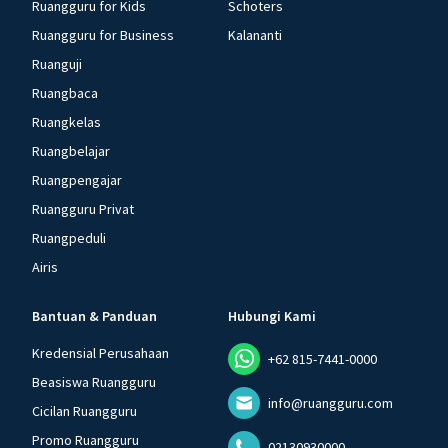
Ruangguru for Kids
Schoters
Ruangguru for Business
Kalananti
Ruanguji
Ruangbaca
Ruangkelas
Ruangbelajar
Ruangpengajar
Ruangguru Privat
Ruangpeduli
Airis
Bantuan & Panduan
Hubungi Kami
Kredensial Perusahaan
+62 815-7441-0000
Beasiswa Ruangguru
info@ruangguru.com
Cicilan Ruangguru
Promo Ruangguru
02130930000