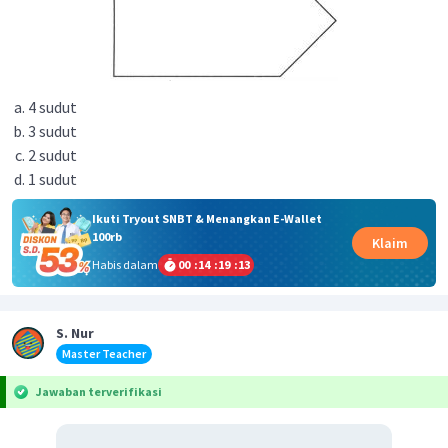
4 sudut
3 sudut
2 sudut
1 sudut
Ikuti Tryout SNBT & Menangkan E-Wallet
100rb
Klaim
Habis dalam
00
:
14
:
19
:
13
S. Nur
Master Teacher
Jawaban terverifikasi