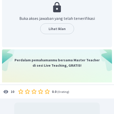
Buka akses jawaban yang telah terverifikasi
Dari keterangan pada gambar, banyaknya sudut siku-siku
Lihat Iklan
pada bangun segi-banyak di atas adalah 2.
Oleh karena itu, jawaban yang benar adalah C.
Perdalam pemahamanmu bersama Master Teacher
di sesi Live Teaching, GRATIS!
0.0
10
(
0 rating
)