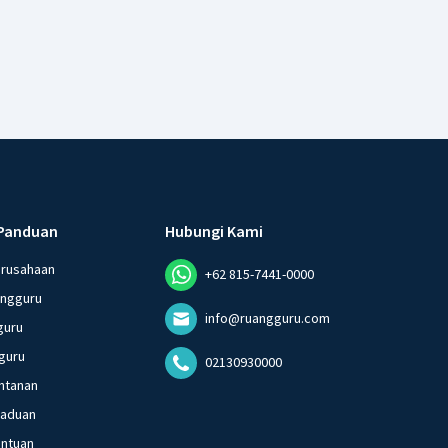
Panduan
Hubungi Kami
erusahaan
+62 815-7441-0000
angguru
info@ruangguru.com
guru
guru
02130930000
ntanan
gaduan
entuan