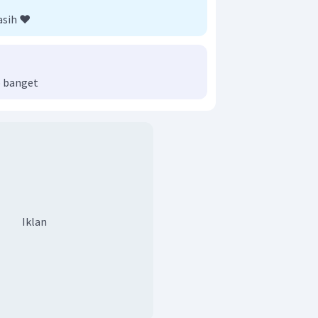
asih ❤️
 banget
Iklan