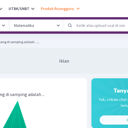
UTBK/SNBT
Produk Ruangguru
ang di samping adalah .....
Iklan
Tany
ng di samping adalah ...
Yuk, cobain chat 
tema
C