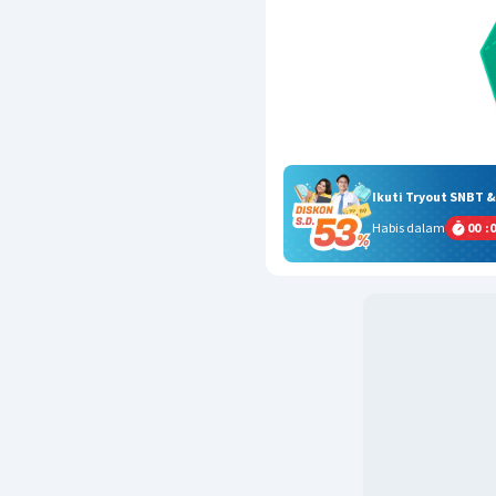
Ikuti Tryout SNBT 
Habis dalam
00
:
0