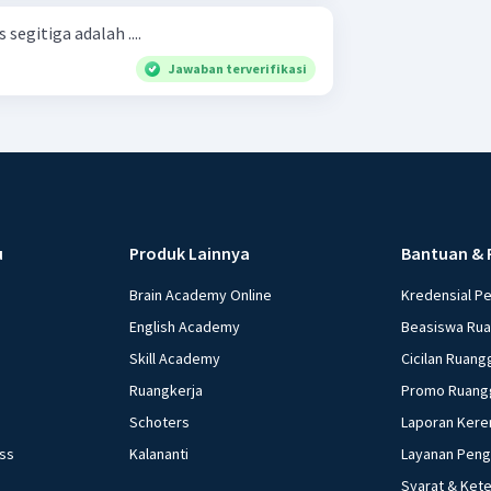
segitiga adalah ....
Jawaban terverifikasi
u
Produk Lainnya
Bantuan & 
Brain Academy Online
Kredensial P
English Academy
Beasiswa Ru
Skill Academy
Cicilan Ruang
Ruangkerja
Promo Ruang
Schoters
Laporan Kere
ess
Kalananti
Layanan Pen
Syarat & Ket