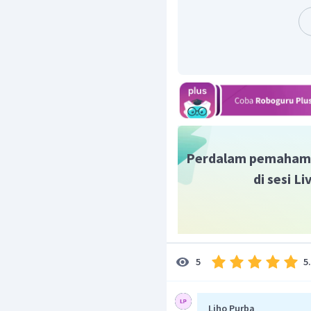
Perdalam pemaham
di sesi L
5
5
Liho Purba