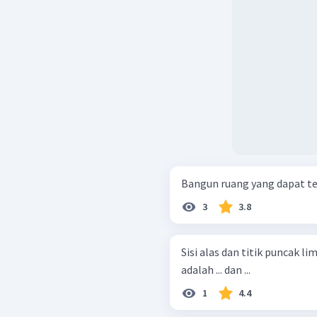
Bangun ruang yang dapat ter
3
3.8
Sisi alas dan titik puncak l
adalah ... dan ...
1
4.4