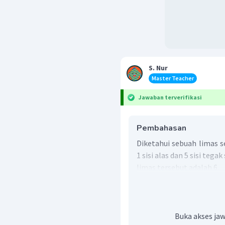
S. Nur
Master Teacher
Jawaban terverifikasi
Pembahasan
Diketahui sebuah limas s
1 sisi alas dan 5 sisi teg
limas tersebut adalah 6.
Dengan demikian, banyak s
Buka akses jaw