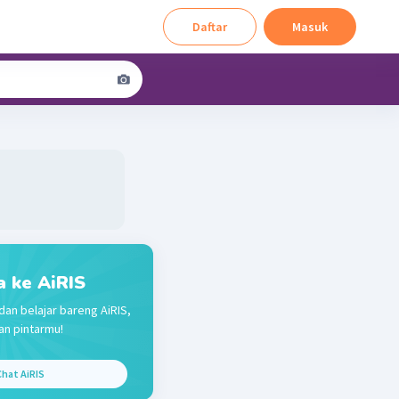
Daftar
Masuk
a ke AiRIS
dan belajar bareng AiRIS,
n pintarmu!
hat AiRIS