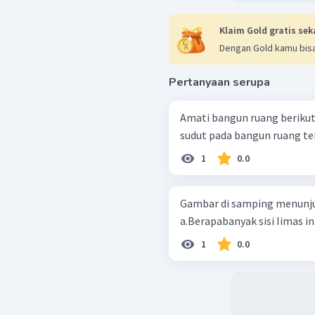
Klaim Gold gratis sek
Dengan Gold kamu bisa
Pertanyaan serupa
Amati bangun ruang berikut! Berapakah banyak sisi, rusuk dan ti
sudut pada bangun ruang te
1
0.0
Gambar di samping menunju
a.Berapabanyak sisi Iimas in
1
0.0