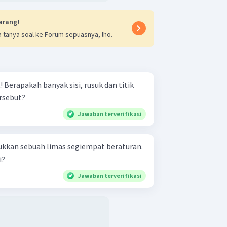
arang!
 tanya soal ke Forum sepuasnya, lho.
tik
rsebut?
Jawaban terverifikasi
kkan sebuah limas segiempat beraturan.
i?
Jawaban terverifikasi