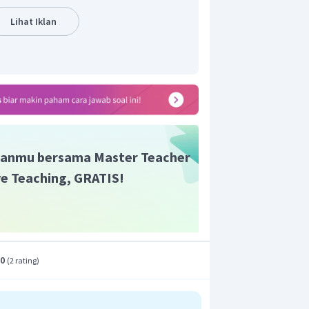
Lihat Iklan
anmu bersama Master Teacher
ive Teaching, GRATIS!
.0
(
2 rating
)