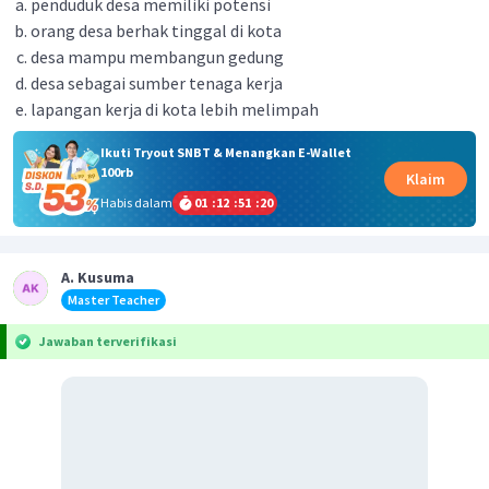
penduduk desa memiliki potensi
orang desa berhak tinggal di kota
desa mampu membangun gedung
desa sebagai sumber tenaga kerja
lapangan kerja di kota lebih melimpah
Ikuti Tryout SNBT & Menangkan E-Wallet
100rb
Klaim
Habis dalam
01
:
12
:
51
:
20
A. Kusuma
Master Teacher
Jawaban terverifikasi