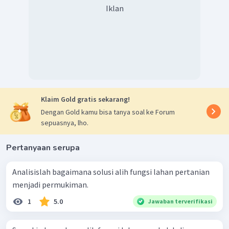
Iklan
Klaim Gold gratis sekarang!
Dengan Gold kamu bisa tanya soal ke Forum
sepuasnya, lho.
Pertanyaan serupa
Analisislah bagaimana solusi alih fungsi lahan pertanian
menjadi permukiman.
1
5.0
Jawaban terverifikasi