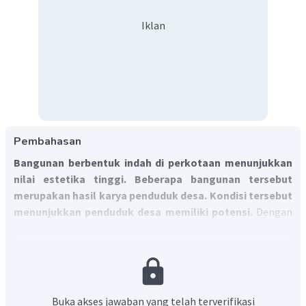
Iklan
Pembahasan
Bangunan berbentuk indah di perkotaan menunjukkan
nilai estetika tinggi. Beberapa bangunan tersebut
merupakan hasil karya penduduk desa. Kondisi tersebut
menunjukkan penduduk desa memiliki potensi.
Dengan
potensi tersebut, maka akan menghasilkan keuntungan
bagi penduduk tersebut. Potensi tersebut dapat digunakan
sebagai alat untuk menafkahi dirinya sehingga bisa
meningkatkan taraf hidupnya.
Jadi, jawaban yang benar adalah A.
Buka akses jawaban yang telah terverifikasi