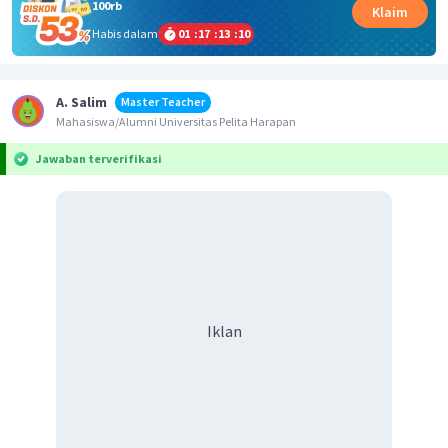
100rb
Klaim
Habis dalam
01
:
17
:
13
:
10
A. Salim
Master Teacher
Mahasiswa/Alumni Universitas Pelita Harapan
Jawaban terverifikasi
Iklan