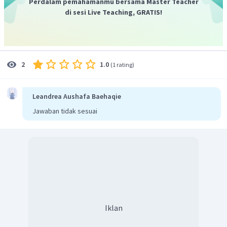
Perdalam pemahamanmu bersama Master Teacher
di sesi Live Teaching, GRATIS!
1.0
2
(
1 rating
)
Leandrea Aushafa Baehaqie
Jawaban tidak sesuai
Iklan