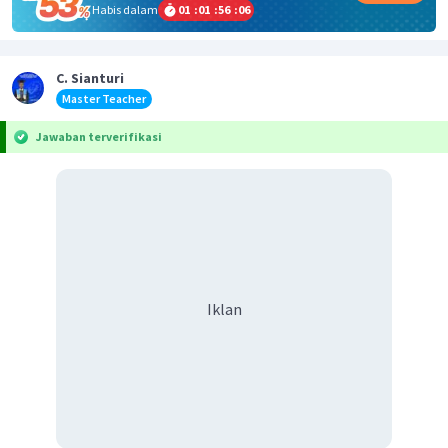
Habis dalam
01
:
01
:
56
:
06
C. Sianturi
Master Teacher
Jawaban terverifikasi
Iklan