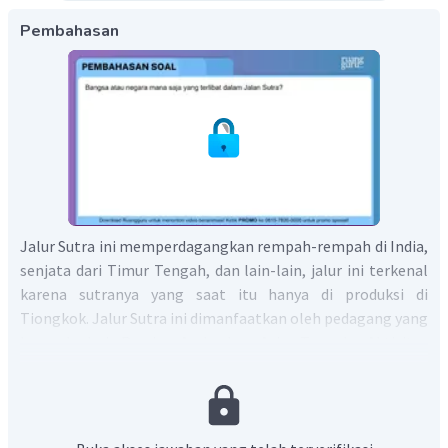
Pembahasan
Jalur Sutra ini memperdagangkan rempah-rempah di India,
senjata dari Timur Tengah, dan lain-lain, jalur ini terkenal
karena sutranya yang saat itu hanya di produksi di
Tiongkok. Jalur Sutra ini dimanfaatkan oleh pedagang yang
berasal dari Persia, Arab dan Asia Tengah. Aktivitas
perdagangan melalui Jalur Sutra menghubungkan bangsa-
bangsa di Asia Timur dan Tenggara, wilayah Mediterania,
serta Eropa. Jalur Sutra bukan hanya banyak dilalui oleh
para saudagar akan tetapi juga banyak dilewati oleh para