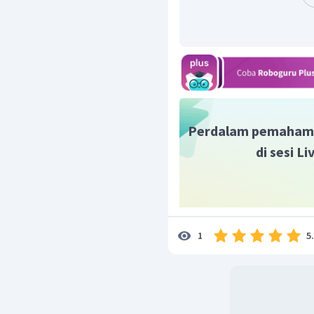
Perdalam pemaham
di sesi L
5
1