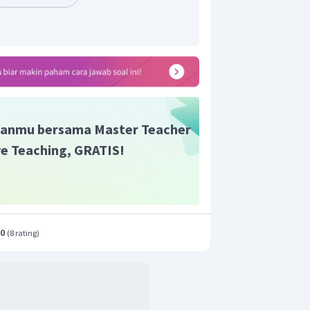
anmu bersama Master Teacher
ive Teaching, GRATIS!
.0
(
8 rating
)