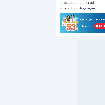
pusat administrasi
pusat perdagangan
Ikuti Tryout SNBT 
Habis dalam
02
:
1