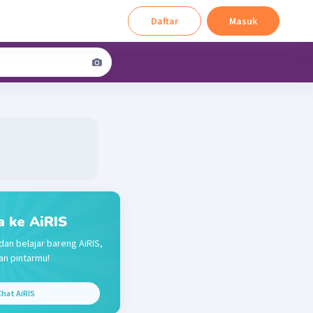
Daftar
Masuk
a ke AiRIS
dan belajar bareng AiRIS,
n pintarmu!
hat AiRIS