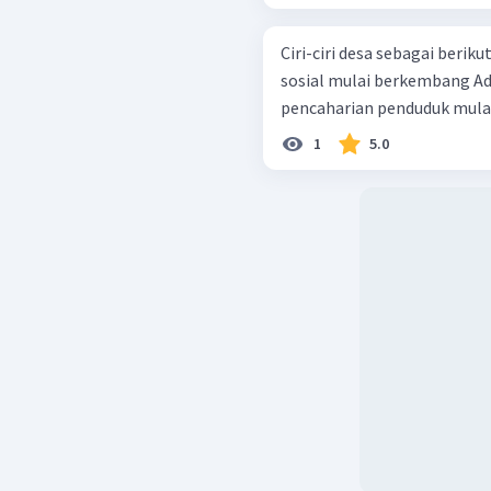
Ciri-ciri desa sebagai berikut: Ketergantungan pada alam Lemb
sosial mulai berkembang Adanya transisi adat istiadat Mata
1
5.0