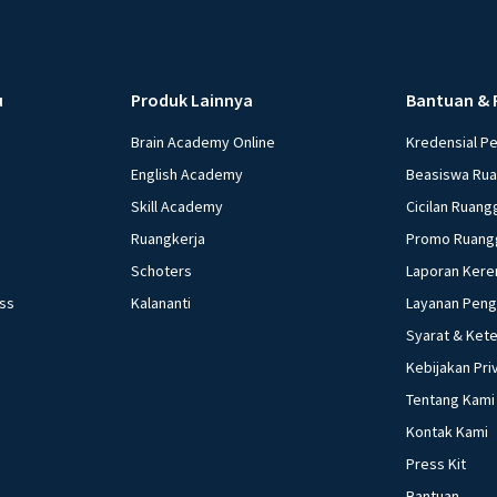
u
Produk Lainnya
Bantuan & 
Brain Academy Online
Kredensial P
English Academy
Beasiswa Ru
Skill Academy
Cicilan Ruang
Ruangkerja
Promo Ruang
Schoters
Laporan Kere
ess
Kalananti
Layanan Pen
Syarat & Ket
Kebijakan Pri
Tentang Kami
Kontak Kami
Press Kit
Bantuan