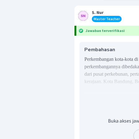
S. Nur
Master Teacher
Jawaban terverifikasi
Pembahasan
Perkembangan kota-kota di 
perkembangannya dibedakan
dari pusat perkebunan, pert
kerajaan. Kota Bandung, B
merupakan wilayah perkeb
kota seperti saat ini. Sehin
adalah C
Buka akses jaw