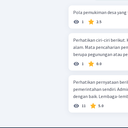
Pola pemukiman desa yang te
1
2.5
Perhatikan ciri-ciri berikut. Kegiatan penduduk dipengaruhi keadaan
alam. Mata pencaharian penduduk mulai beraneka ragam. Daerahnya
1
0.0
Perhatikan pernyataan berikut: Belum mampu menyelen
pemerintahan sendiri. Administrasi desa belum dilaksananakan
11
5.0