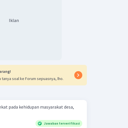
Iklan
arang!
 tanya soal ke Forum sepuasnya, lho.
elekat pada kehidupan masyarakat desa,
Jawaban terverifikasi