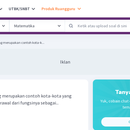
UTBK/SNBT
Produk Ruangguru
g merupakan contoh kota-k...
Iklan
Tany
g merupakan contoh kota-kota yang
Yuk, cobain chat 
wal dari fungsinya sebagai...
tema
C