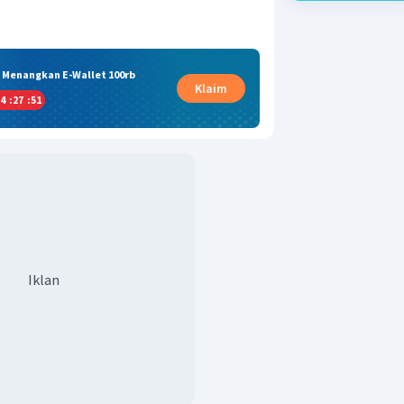
& Menangkan E-Wallet 100rb
Klaim
4
:
27
:
51
Iklan