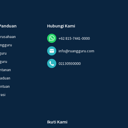
Panduan
Hubungi Kami
erusahaan
+62 815-7441-0000
angguru
info@ruangguru.com
guru
guru
02130930000
ntanan
gaduan
entuan
vasi
Ikuti Kami