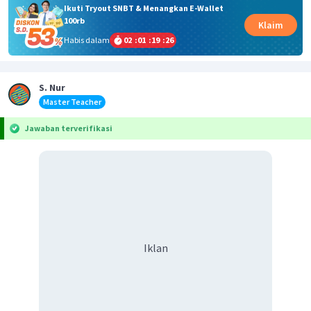
Ikuti Tryout SNBT & Menangkan E-Wallet
100rb
Klaim
Habis dalam
02
:
01
:
19
:
26
S. Nur
Master Teacher
Jawaban terverifikasi
Iklan