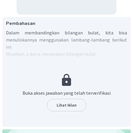
Pembahasan
Dalam membandingkan bilangan bulat, kita bisa
menuliskannya menggunakan lambang-lambang berikut
ini:
Misalkan,
dan
merupakan bilangan bulat.
Jika
lebih besar dari
, maka bisa ditulis
Jika
lebih kecil dari
, maka bisa ditulis
Jika
sama dengan
, maka bisa ditulis
Buka akses jawaban yang telah terverifikasi
Ingat: bilangan bulat positif nilainya selalu lebih besar dari
bilangan bulat negatif.
Lihat Iklan
Berdasarkan aturan di atas, maka diperoleh:
Jadi, tanda yang tepat adalah
(lebih kecil dari).