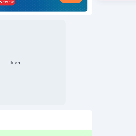
5
:
39
:
50
Iklan