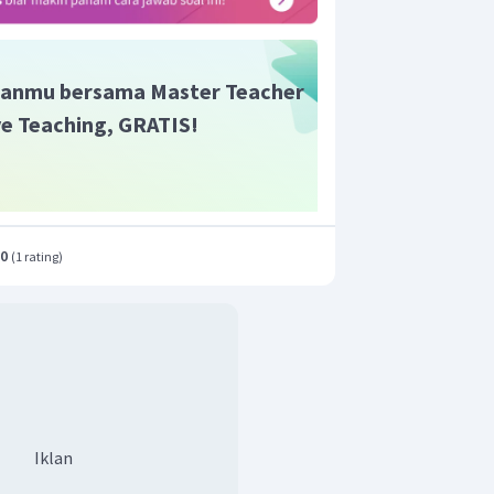
anmu bersama Master Teacher
ive Teaching, GRATIS!
.0
(
1 rating
)
Iklan