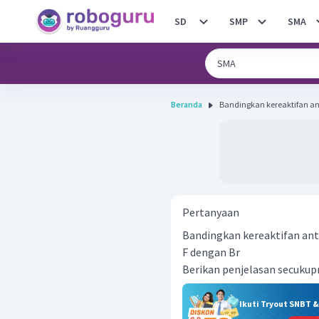
SD
SMP
SMA
Beranda
Pertanyaan
Bandingkan kereaktifan ant
F dengan Br
Berikan penjelasan secukup
Ikuti Tryout SNBT 