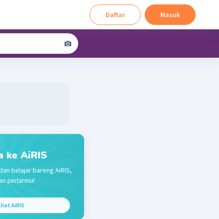
Daftar
Masuk
a ke AiRIS
dan belajar bareng AiRIS,
n pintarmu!
hat AiRIS