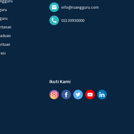
angguru
info@ruangguru.com
guru
guru
02130930000
ntanan
gaduan
entuan
vasi
Ikuti Kami