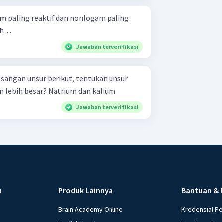
m paling reaktif dan nonlogam paling
....
Jawaban terverifikasi
sangan unsur berikut, tentukan unsur
yang mempunyai kereaktifan lebih besar? Natrium dan kalium
Jawaban terverifikasi
u
Produk Lainnya
Bantuan & 
Brain Academy Online
Kredensial P