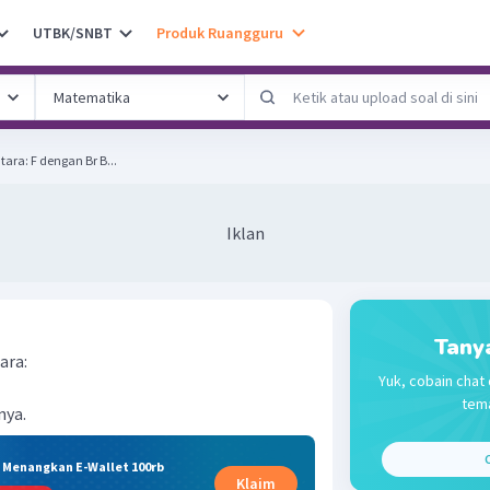
UTBK/SNBT
Produk Ruangguru
Bandingkan kereaktifan antara: F dengan Br B...
Iklan
Tany
ara:
Yuk, cobain chat 
tema
nya.
C
& Menangkan E-Wallet 100rb
Klaim