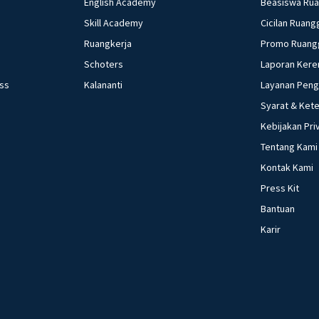
English Academy
Beasiswa Ru
Skill Academy
Cicilan Ruang
Ruangkerja
Promo Ruang
Schoters
Laporan Kere
ess
Kalananti
Layanan Pen
Syarat & Ket
Kebijakan Pri
Tentang Kami
Kontak Kami
Press Kit
Bantuan
Karir