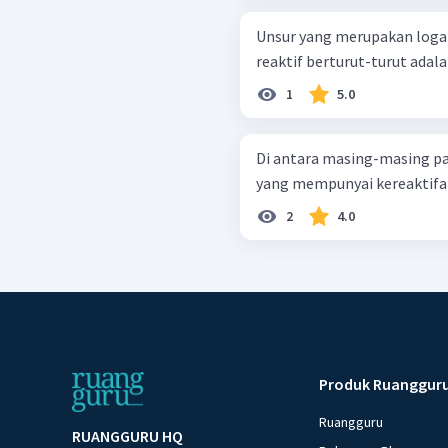
Unsur yang merupakan loga
reaktif berturut-turut adalah 
1
5.0
Di antara masing-masing pa
2
4.0
Produk Ruanggur
Ruangguru
RUANGGURU HQ