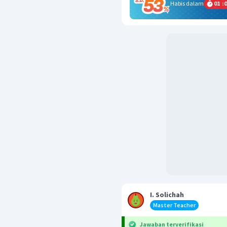
Habis dalam
01
:
0
I. Solichah
Master Teacher
Jawaban terverifikasi