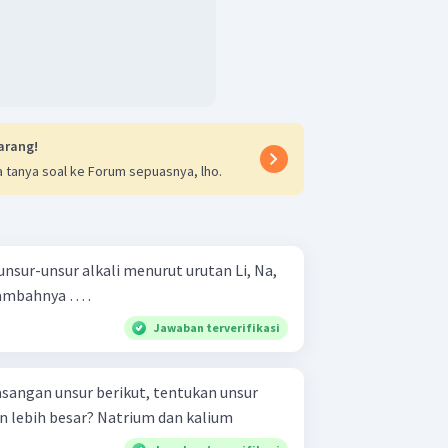
arang!
 tanya soal ke Forum sepuasnya, lho.
sur-unsur alkali menurut urutan Li, Na,
tambahnya … .
Jawaban terverifikasi
sangan unsur berikut, tentukan unsur
yang mempunyai kereaktifan lebih besar? Natrium dan kalium