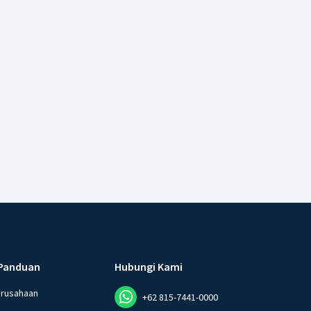
Panduan
Hubungi Kami
erusahaan
+62 815-7441-0000