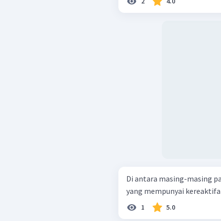
2
4.0
Di antara masing-masing pa
1
5.0