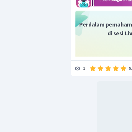
Perdalam pemaham
di sesi L
5
1