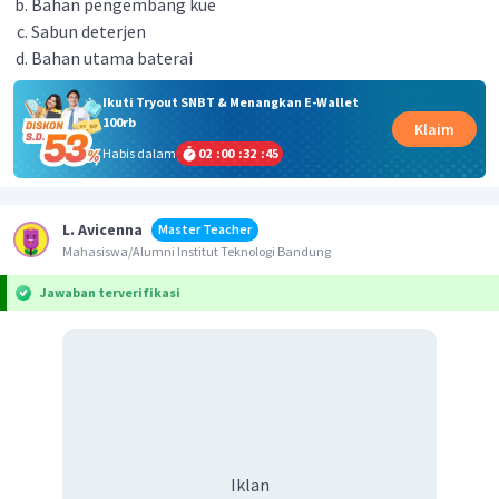
Bahan pengembang kue
Sabun deterjen
Bahan utama baterai
Ikuti Tryout SNBT & Menangkan E-Wallet
100rb
Klaim
Habis dalam
02
:
00
:
32
:
45
L. Avicenna
Master Teacher
Mahasiswa/Alumni Institut Teknologi Bandung
Jawaban terverifikasi
Iklan