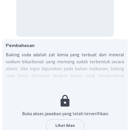
Pembahasan
Baking soda adalah zat kimia yang terbuat dari mineral
sodium bikarbonat yang memang sudah terbentuk secara
alami. Jika ingin digunakan pada bahan makanan, baking
soda harus dicampur dengan bahan yang mengandung
asam yang berbentuk cair (seperti sari lemon atau cuka)
untuk mengaktifkan zat kimia yang berfungsi sebagai
pengembang kue.
Jadi baking soda adalah salah satu jenis garam yang
banyak digunakan untuk penggembang kue.
Buka akses jawaban yang telah terverifikasi
Oleh karena itu, jawaban yang benar adalah B.
Lihat Iklan