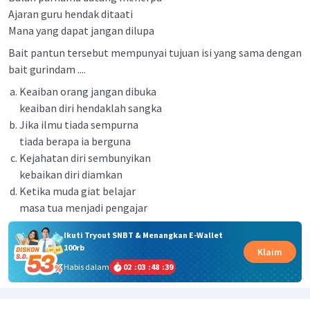
Ajaran guru hendak ditaati
Mana yang dapat jangan dilupa
Bait pantun tersebut mempunyai tujuan isi yang sama dengan
bait gurindam ....
Keaiban orang jangan dibuka
keaiban diri hendaklah sangka
Jika ilmu tiada sempurna
tiada berapa ia berguna
Kejahatan diri sembunyikan
kebaikan diri diamkan
Ketika muda giat belajar
masa tua menjadi pengajar
Ikuti Tryout SNBT & Menangkan E-Wallet
100rb
Klaim
Habis dalam
02
:
03
:
48
:
39