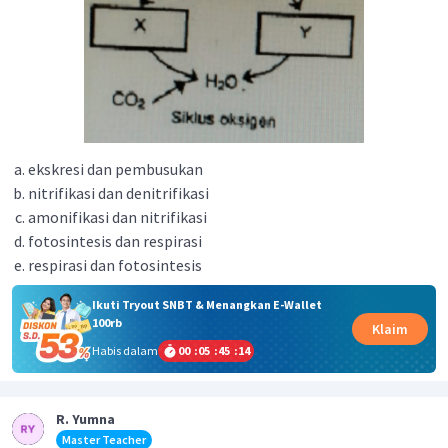
ekskresi dan pembusukan
nitrifikasi dan denitrifikasi
amonifikasi dan nitrifikasi
fotosintesis dan respirasi
respirasi dan fotosintesis
Ikuti Tryout SNBT & Menangkan E-Wallet
100rb
Klaim
Habis dalam
00
:
05
:
45
:
14
R. Yumna
Master Teacher