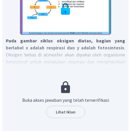
Pada gambar siklus oksigen diatas, bagian yang
berlabel x adalah respirasi dan y adalah fotosintesis
.
Oksigen bebas di atmosfer akan dipakai oleh organisme
heterotrof untuk melakukan respirasi dan menghasilkan
zat sisa berupa karbondioksida dan air. Selanjutnya
karbondioksida dan air akan dipakai oleh tumbuhan hijau
untuk melakukan fotosintesis yang dibantu oleh cahaya
matahari dan klorofil menghasilkan oksigen yang akan
dilepaskan ke atmosfer.
Buka akses jawaban yang telah terverifikasi
Dengan demikian, pilihan jawaban yang tepat adalah E.
Lihat Iklan