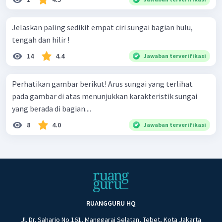
Jelaskan paling sedikit empat ciri sungai bagian hulu,
tengah dan hilir !
14
4.4
Jawaban terverifikasi
Perhatikan gambar berikut! Arus sungai yang terlihat
pada gambar di atas menunjukkan karakteristik sungai
yang berada di bagian....
8
4.0
Jawaban terverifikasi
RUANGGURU HQ
Jl. Dr. Saharjo No.161, Manggarai Selatan, Tebet, Kota Jakarta