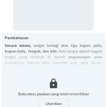
Pembahasan
Secara umum,
sungai terbagi atas tiga bagian yaitu,
bagian hulu, tengah, dan hilir.
Hulu sungai adalah bagian
sungai yang terletak di daerah
pegunungan atau
perbukitan
.
Daerah hulu memiliki arus yang deras,
sehingga menyebabkan pengikisan atau erosi yang
sangat besar.
Jadi, jawaban yang tepat adalah A.
Buka akses jawaban yang telah terverifikasi
Lihat Iklan