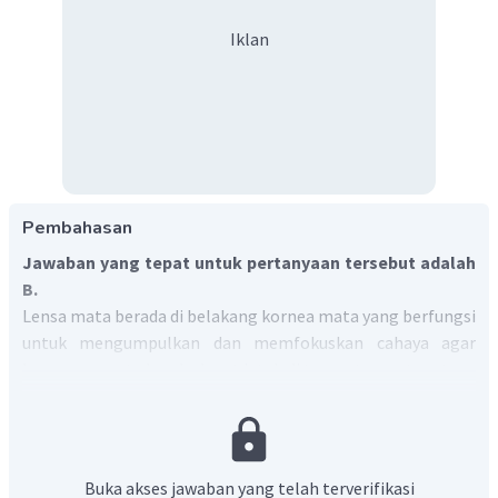
Iklan
Pembahasan
Jawaban yang tepat untuk pertanyaan tersebut adalah
B.
Lensa mata berada di belakang kornea mata yang berfungsi
untuk mengumpulkan dan memfokuskan cahaya agar
bayangan suatu benda dapat jatuh di tempat yang tepat.
Dengan demikian, bagian mata yang dimaksud adalah lensa
mata.
Oleh karena itu, jawaban yang benar adalah B.
Buka akses jawaban yang telah terverifikasi