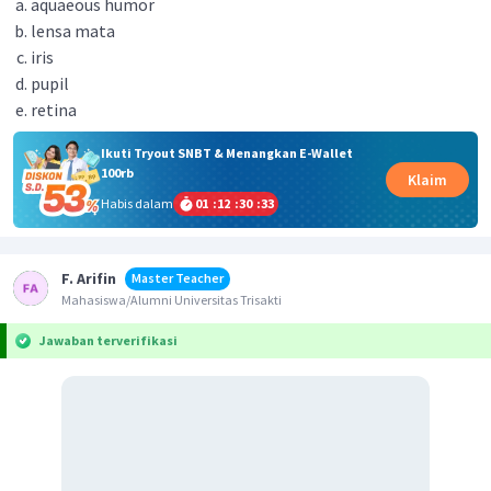
aquaeous humor
lensa mata
iris
pupil
retina
Ikuti Tryout SNBT & Menangkan E-Wallet
100rb
Klaim
Habis dalam
01
:
12
:
30
:
33
F. Arifin
Master Teacher
Mahasiswa/Alumni Universitas Trisakti
Jawaban terverifikasi